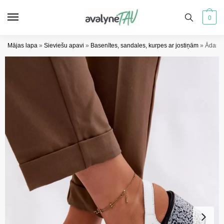
Pāriet
Pāriet
uz
uz
0
navigāciju
saturu
Mājas lapa
»
Sieviešu apavi
»
Basenītes, sandales, kurpes ar jostiņām
»
Ādas p