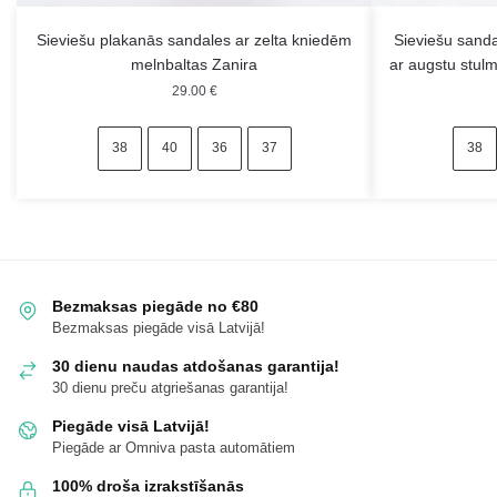
Sieviešu plakanās sandales ar zelta kniedēm
Sieviešu sand
melnbaltas Zanira
ar augstu stul
29.00
€
38
40
36
37
38
Bezmaksas piegāde no €80
Bezmaksas piegāde visā Latvijā!
30 dienu naudas atdošanas garantija!
30 dienu preču atgriešanas garantija!
Piegāde visā Latvijā!
Piegāde ar Omniva pasta automātiem
100% droša izrakstīšanās