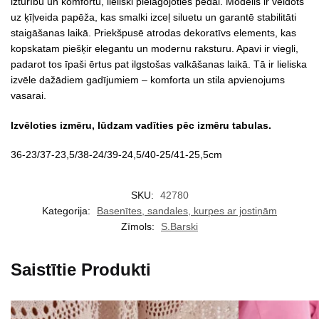
izturību un komfortu, lieliski pielāgojoties pēdai. Modelis ir veidots
uz ķīļveida papēža, kas smalki izceļ siluetu un garantē stabilitāti
staigāšanas laikā. Priekšpusē atrodas dekoratīvs elements, kas
kopskatam piešķir elegantu un modernu raksturu. Apavi ir viegli,
padarot tos īpaši ērtus pat ilgstošas valkāšanas laikā. Tā ir lieliska
izvēle dažādiem gadījumiem – komforta un stila apvienojums
vasarai.
Izvēloties izmēru, lūdzam vadīties pēc izmēru tabulas.
36-23/37-23,5/38-24/39-24,5/40-25/41-25,5cm
SKU:
42780
Kategorija:
Basenītes, sandales, kurpes ar jostiņām
Zīmols:
S.Barski
Saistītie Produkti