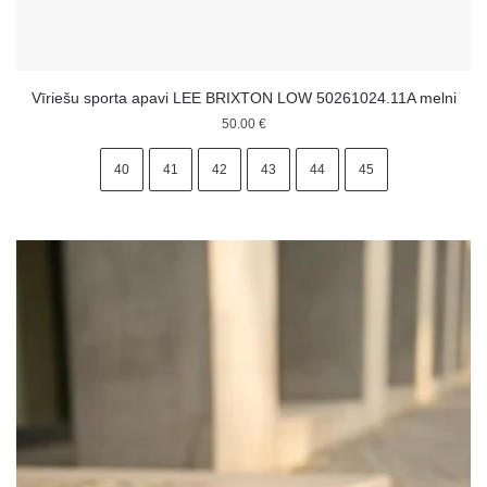
Vīriešu sporta apavi LEE BRIXTON LOW 50261024.11A melni
50.00
€
40
41
42
43
44
45