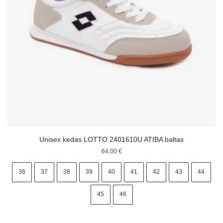
Unisex kedas LOTTO 2401610U ATIBA baltas
64.00
€
36
37
38
39
40
41
42
43
44
45
46