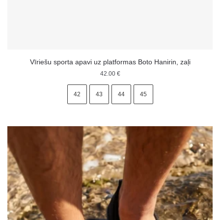
Vīriešu sporta apavi uz platformas Boto Hanirin, zaļi
42.00
€
42
43
44
45