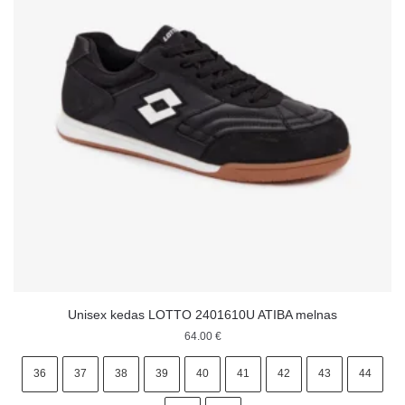
Unisex kedas LOTTO 2401610U ATIBA melnas
64.00
€
36
37
38
39
40
41
42
43
44