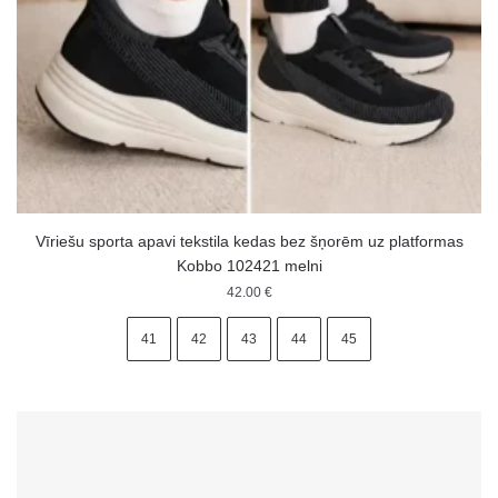
Vīriešu sporta apavi tekstila kedas bez šņorēm uz platformas
Kobbo 102421 melni
42.00
€
41
42
43
44
45