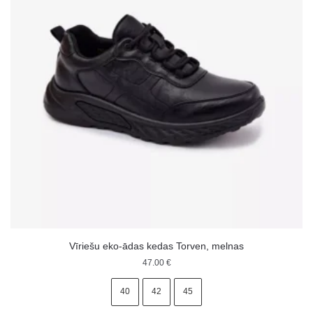
Vīriešu eko-ādas kedas Torven, melnas
47.00
€
40
42
45