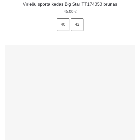
Vīriešu sporta kedas Big Star TT174353 brūnas
45.00
€
40
42