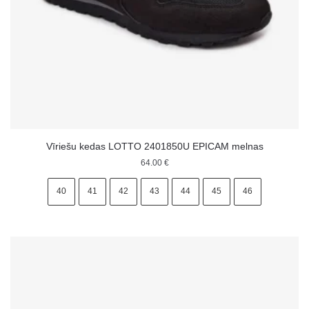
Vīriešu kedas LOTTO 2401850U EPICAM melnas
64.00
€
40
41
42
43
44
45
46