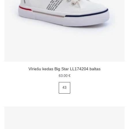
Vīriešu kedas Big Star LL174204 baltas
63.00
€
43