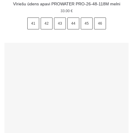
Vīriešu ūdens apavi PROWATER PRO-26-48-118M melni
33.00
€
41
42
43
44
45
46