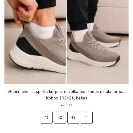
Vīriešu tekstila sporta kurpes, uzvelkamas kedas uz platformas
Kobbo 102421, bēšas
42.00
€
41
42
43
44