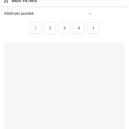
RĀDĪT FILTRUS
1
2
3
4