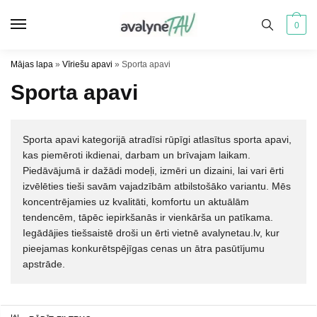
Pāriet
Pāriet
uz
uz
0
navigāciju
saturu
Mājas lapa
»
Vīriešu apavi
»
Sporta apavi
Sporta apavi
Sporta apavi kategorijā atradīsi rūpīgi atlasītus sporta apavi,
kas piemēroti ikdienai, darbam un brīvajam laikam.
Piedāvājumā ir dažādi modeļi, izmēri un dizaini, lai vari ērti
izvēlēties tieši savām vajadzībām atbilstošāko variantu. Mēs
koncentrējamies uz kvalitāti, komfortu un aktuālām
tendencēm, tāpēc iepirkšanās ir vienkārša un patīkama.
Iegādājies tiešsaistē droši un ērti vietnē avalynetau.lv, kur
pieejamas konkurētspējīgas cenas un ātra pasūtījumu
apstrāde.