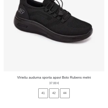
Vīriešu auduma sporta apavi Boto Rubens melni
37.00
€
41
42
44