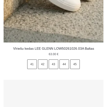
Vīriešu kedas LEE GLENN LOW50261026.03A Baltas
63.00
€
41
42
43
44
45