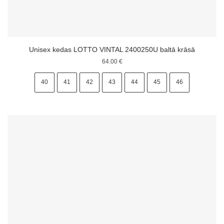
Unisex kedas LOTTO VINTAL 2400250U baltā krāsā
64.00
€
40
41
42
43
44
45
46