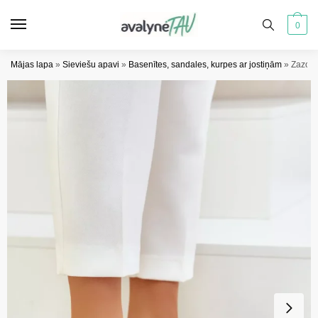
Pāriet
Pāriet
uz
uz
0
navigāciju
saturu
Mājas lapa
»
Sieviešu apavi
»
Basenītes, sandales, kurpes ar jostiņām
»
Zazoo 