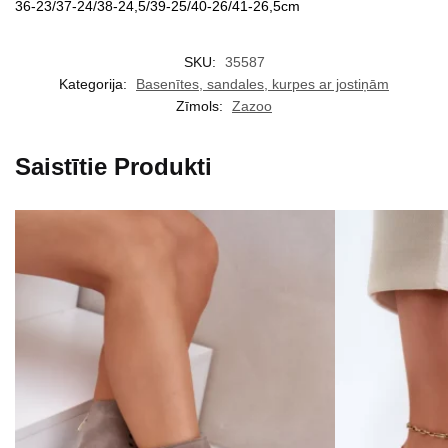
36-23/37-24/38-24,5/39-25/40-26/41-26,5cm
SKU:
35587
Kategorija:
Basenītes, sandales, kurpes ar jostiņām
Zīmols:
Zazoo
Saistītie Produkti