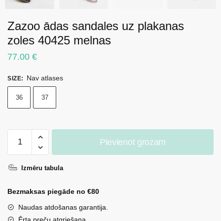
Zazoo ādas sandales uz plakanas
zoles 40425 melnas
77.00
€
Nav atlases
SIZE
:
36
37
Zazoo
Pievienot grozam
ādas
sandales
Izmēru tabula
uz
plakanas
Bezmaksas piegāde no €80
zoles
40425
Naudas atdošanas garantija.
melnas
Ērta preču atgriešana