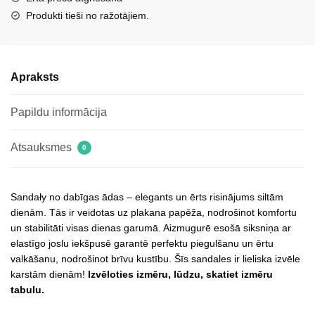
daudzums
Produkti tieši no ražotājiem.
Apraksts
Papildu informācija
Atsauksmes
0
Sandały no dabīgas ādas – elegants un ērts risinājums siltām
dienām. Tās ir veidotas uz plakana papēža, nodrošinot komfortu
un stabilitāti visas dienas garumā. Aizmugurē esošā siksniņa ar
elastīgo joslu iekšpusē garantē perfektu piegulšanu un ērtu
valkāšanu, nodrošinot brīvu kustību. Šīs sandales ir lieliska izvēle
karstām dienām!
Izvēloties izmēru, lūdzu, skatiet izmēru
tabulu.