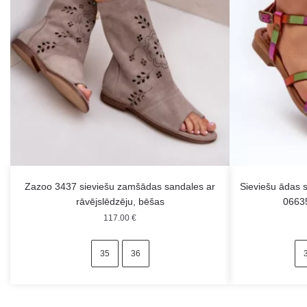
Zazoo 3437 sieviešu zamšādas sandales ar
Sieviešu ādas 
rāvējslēdzēju, bēšas
0663
117.00
€
35
36