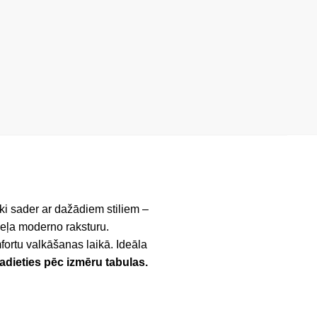
ski sader ar dažādiem stiliem –
odeļa moderno raksturu.
fortu valkāšanas laikā. Ideāla
vadieties pēc izmēru tabulas.