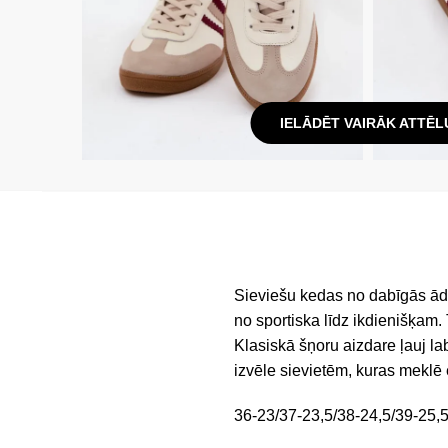
IELĀDĒT VAIRĀK ATTĒL
Sieviešu kedas no dabīgās ādas
no sportiska līdz ikdienišķam. 
Klasiskā šņoru aizdare ļauj la
izvēle sievietēm, kuras meklē
36-23/37-23,5/38-24,5/39-25,