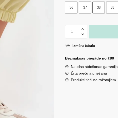
36
37
38
39
Ādas
sieviešu
kedas
Izmēru tabula
Zazoo
N1234S2
Bezmaksas piegāde no €80
baltā-
Naudas atdošanas garantija
sarkanā
Ērta preču atgriešana
krāsā
Produkti tieši no ražotājiem.
daudzums