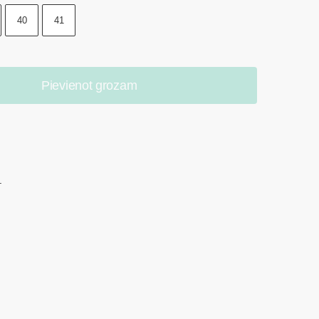
40
41
Pievienot grozam
.