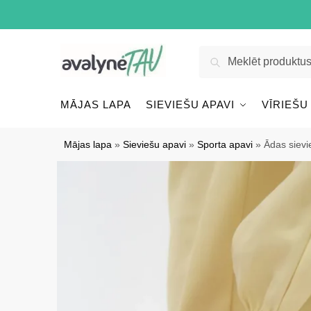
Pāriet
Pāriet
uz
uz
navigāciju
saturu
Meklēt:
Meklēt
MĀJAS LAPA
SIEVIEŠU APAVI
VĪRIEŠU
Mājas lapa
»
Sieviešu apavi
»
Sporta apavi
»
Ādas siev