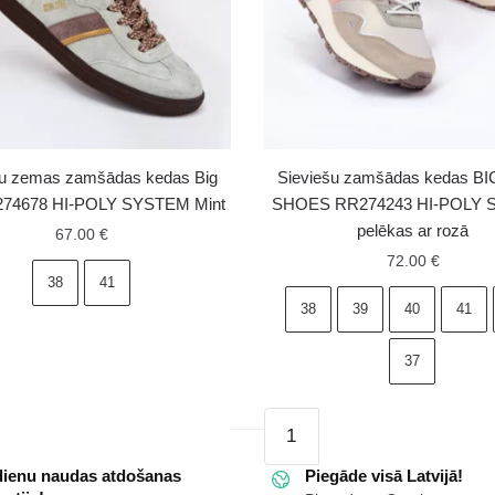
šu zemas zamšādas kedas Big
Sieviešu zamšādas kedas B
274678 HI-POLY SYSTEM Mint
SHOES RR274243 HI-POLY
pelēkas ar rozā
67.00
€
72.00
€
38
41
38
39
40
41
37
as
Sieviešu
zamšādas
dienu naudas atdošanas
kedas
Piegāde visā Latvijā!