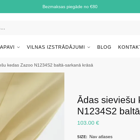
Bezmaksas piegāde no €80
 APAVI
VILNAS IZSTRĀDĀJUMI
BLOG
KONTAK
iešu kedas Zazoo N1234S2 baltā-sarkanā krāsā
Ādas sieviešu
N1234S2 baltā
103.00
€
Nav atlases
SIZE
: