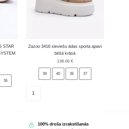
IG STAR
Zazoo 3416 sieviešu ādas sporta apavi
 SYSTEM
bēšā krāsā
138.00
€
39
40
36
37
36
Zazoo
3416
sieviešu
ādas
sporta
100% droša izrakstīšanās
apavi