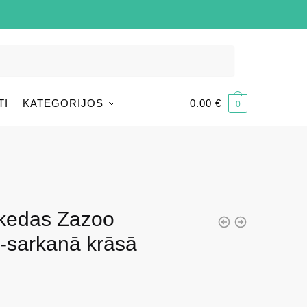
TI
KATEGORIJOS
0.00
€
0
 kedas Zazoo
-sarkanā krāsā