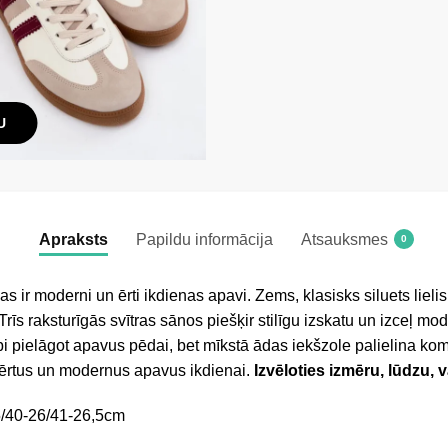
U
Apraksts
Papildu informācija
Atsauksmes
0
 ir moderni un ērti ikdienas apavi. Zems, klasisks siluets lieli
Trīs raksturīgās svītras sānos piešķir stilīgu izskatu un izceļ m
bi pielāgot apavus pēdai, bet mīkstā ādas iekšzole palielina kom
 ērtus un modernus apavus ikdienai.
Izvēloties izmēru, lūdzu, 
5/40-26/41-26,5cm