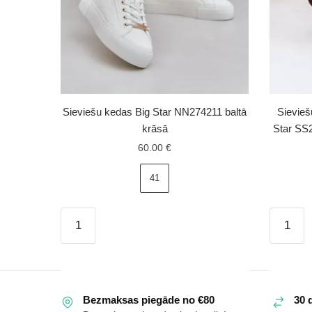
Sieviešu kedas Big Star NN274211 baltā
Sievie
krāsā
Star SS
60.00
€
41
Sieviešu
Sieviešu
kedas
zemas
Big
zamšād
Star
kedas
NN274211
Big
Bezmaksas piegāde no €80
30 
baltā
Star