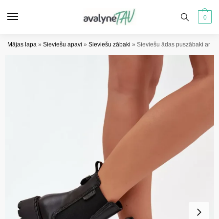
Pāriet
Pāriet
uz
uz
0
navigāciju
saturu
Mājas lapa
»
Sieviešu apavi
»
Sieviešu zābaki
»
Sieviešu ādas puszābaki ar si