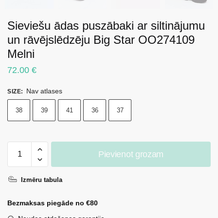
Sieviešu ādas puszābaki ar siltinājumu
un rāvējslēdzēju Big Star OO274109
Melni
72.00
€
Nav atlases
SIZE
:
38
39
41
36
37
Sieviešu
Pievienot grozam
ādas
puszābaki
Izmēru tabula
ar
siltinājumu
Bezmaksas piegāde no €80
un
rāvējslēdzēju