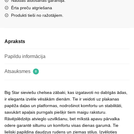
Naudas atdošanas garantija.
Big
Ērta preču atgriešana
Star
Produkti tieši no ražotājiem.
OO274109
Melni
daudzums
Apraksts
Papildu informācija
Atsauksmes
0
Big Star sieviešu chelsea zābaki, kas izgatavoti no dabīgās ādas,
ir eleganta izvēle vēsākām dienām. Tie ir veidoti uz plakanas
papēža daļas un platformas, nodrošinot komfortu un stabilitāti,
savukārt apaļais purngals piešķir tiem maigu raksturu.
Rāvējslēdzējs atvieglo uzvilkšanu, bet mīkstā apavu pārvalka
odere garantē siltumu un komfortu visas dienas garumā. Tie
lieliski papildina daudzus rudens un ziemas stilus. Izvēloties