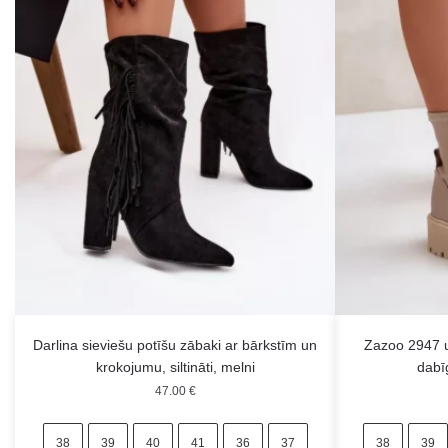
Darlina sieviešu potīšu zābaki ar bārkstīm un
Zazoo 2947 u
krokojumu, siltināti, melni
dabī
47.00
€
38
39
40
41
36
37
38
39