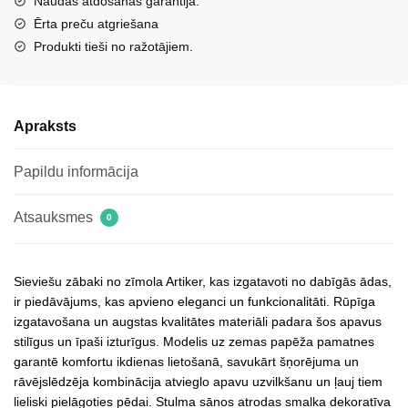
Naudas atdošanas garantija.
dekoru
Ērta preču atgriešana
un
Produkti tieši no ražotājiem.
siltinājumu
Artiker
57C1064
Apraksts
melni
daudzums
Papildu informācija
Atsauksmes
0
Sieviešu zābaki no zīmola Artiker, kas izgatavoti no dabīgās ādas,
ir piedāvājums, kas apvieno eleganci un funkcionalitāti. Rūpīga
izgatavošana un augstas kvalitātes materiāli padara šos apavus
stilīgus un īpaši izturīgus. Modelis uz zemas papēža pamatnes
garantē komfortu ikdienas lietošanā, savukārt šņorējuma un
rāvējslēdzēja kombinācija atvieglo apavu uzvilkšanu un ļauj tiem
lieliski pielāgoties pēdai. Stulma sānos atrodas smalka dekoratīva