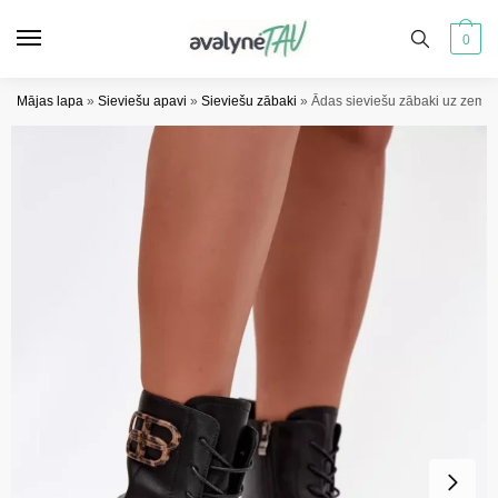
Pāriet
Pāriet
uz
uz
0
navigāciju
saturu
Mājas lapa
»
Sieviešu apavi
»
Sieviešu zābaki
»
Ādas sieviešu zābaki uz zema 