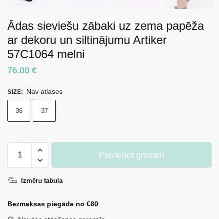
Ādas sieviešu zābaki uz zema papēža
ar dekoru un siltinājumu Artiker
57C1064 melni
76.00
€
Nav atlases
SIZE
:
36
37
Ādas
Pievienot grozam
sieviešu
zābaki
Izmēru tabula
uz
zema
Bezmaksas piegāde no €80
papēža
ar