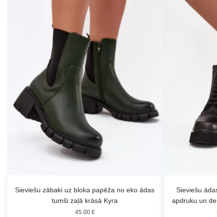
Sieviešu zābaki uz bloka papēža no eko ādas
Sieviešu āda
tumši zaļā krāsā Kyra
apdruku un de
45.00
€