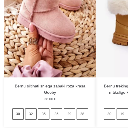
Bērnu siltināti sniega zābaki rozā krāsā
Bērnu treking
Gooby
mākslīgo 
38.00
€
30
32
35
36
29
28
30
19