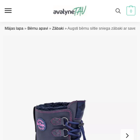
Pāriet
Pāriet
uz
uz
0
navigāciju
saturu
Mājas lapa
»
Bērnu apavi
»
Zābaki
»
Augsti bērnu siltie sniega zābaki ar save