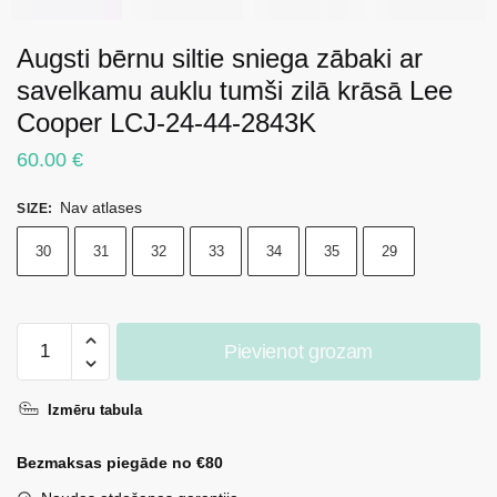
Augsti bērnu siltie sniega zābaki ar
savelkamu auklu tumši zilā krāsā Lee
Cooper LCJ-24-44-2843K
60.00
€
Nav atlases
SIZE
:
30
31
32
33
34
35
29
Augsti
Pievienot grozam
bērnu
siltie
Izmēru tabula
sniega
zābaki
Bezmaksas piegāde no €80
ar
savelkamu