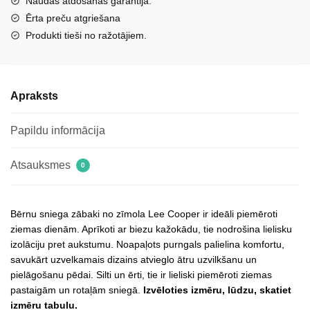
Naudas atdošanas garantija.
auklu
Ērta preču atgriešana
tumši
Produkti tieši no ražotājiem.
zilā
krāsā
Lee
Apraksts
Cooper
LCJ-
Papildu informācija
24-
44-
2843K
Atsauksmes
0
daudzums
Bērnu sniega zābaki no zīmola Lee Cooper ir ideāli piemēroti
ziemas dienām. Aprīkoti ar biezu kažokādu, tie nodrošina lielisku
izolāciju pret aukstumu. Noapaļots purngals palielina komfortu,
savukārt uzvelkamais dizains atvieglo ātru uzvilkšanu un
pielāgošanu pēdai. Silti un ērti, tie ir lieliski piemēroti ziemas
pastaigām un rotaļām sniegā.
Izvēloties izmēru, lūdzu, skatiet
izmēru tabulu.