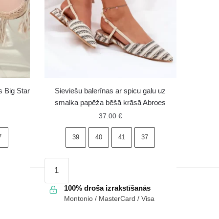
s Big Star
Sieviešu balerīnas ar spicu galu uz
smalka papēža bēšā krāsā Abroes
37.00
€
7
39
40
41
37
Sieviešu
balerīnas
ar
100% droša izrakstīšanās
Montonio / MasterCard / Visa
spicu
galu