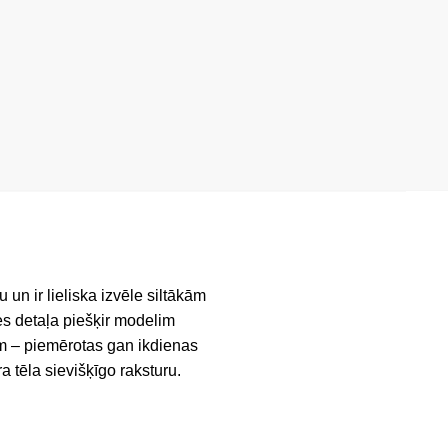
un ir lieliska izvēle siltākām
es detaļa piešķir modelim
sēm – piemērotas gan ikdienas
 tēla sievišķīgo raksturu.