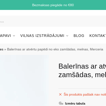
Bezmaksas piegāde no €80
 APAVI
VILNAS IZSTRĀDĀJUMI
BLOG
KONTAK
les
»
Balerīnas ar atvērtu papēdi no eko zamšādas, melnas, Merceria
Balerīnas ar a
zamšādas, mel
Šis produkts pašlaik nav nol
Izmēru tabula