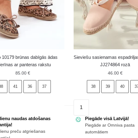
 10179 brūnas dabīgās ādas
Sieviešu sasienamas espadrilja
lerīnas ar panteras rakstu
JJ274864 rozā
85.00
€
46.00
€
38
41
36
37
38
39
40
3
Sieviešu
sasienamas
dienu naudas atdošanas
espadriljas
Piegāde visā Latvijā!
ntija!
Piegāde ar Omniva pasta
Big
dienu preču atgriešanas
automātiem
Star