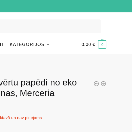
TI
KATEGORIJOS
0.00
€
0
tvērtu papēdi no eko
nas, Merceria
iktavā un nav pieejams.