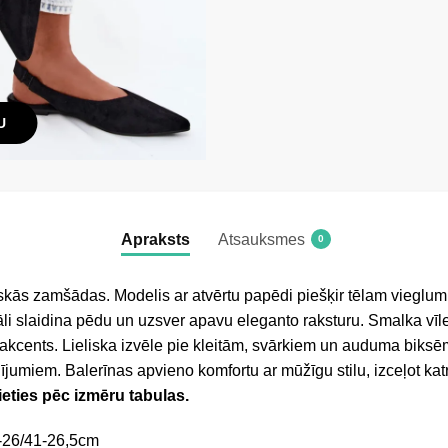
U
Apraksts
Atsauksmes
0
kās zamšādas. Modelis ar atvērtu papēdi piešķir tēlam vieglumu 
li slaidina pēdu un uzsver apavu eleganto raksturu. Smalka vīl
īgs akcents. Lieliska izvēle pie kleitām, svārkiem un auduma bik
jumiem. Balerīnas apvieno komfortu ar mūžīgu stilu, izceļot katra
ieties pēc izmēru tabulas.
-26/41-26,5cm