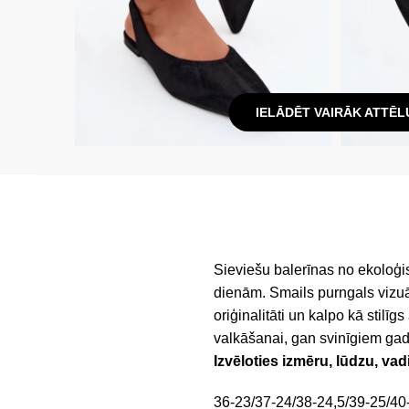
IELĀDĒT VAIRĀK ATTĒL
Sieviešu balerīnas no ekoloģis
dienām. Smails purngals vizuā
oriģinalitāti un kalpo kā stil
valkāšanai, gan svinīgiem gadī
Izvēloties izmēru, lūdzu, vad
36-23/37-24/38-24,5/39-25/40