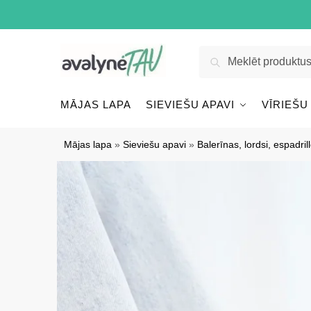
Pāriet
Pāriet
uz
uz
navigāciju
saturu
Meklēt:
Meklēt
MĀJAS LAPA
SIEVIEŠU APAVI
VĪRIEŠU
Mājas lapa
»
Sieviešu apavi
»
Balerīnas, lordsi, espadril