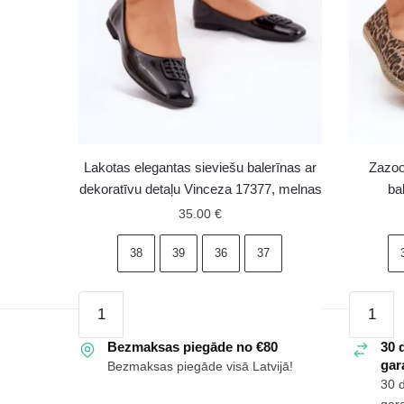
Lakotas elegantas sieviešu balerīnas ar
Zazoo
dekoratīvu detaļu Vinceza 17377, melnas
ba
35.00
€
38
39
36
37
Lakotas
Zazoo
elegantas
10179
sieviešu
Bezmaksas piegāde no €80
brūnas
30 
gara
Bezmaksas piegāde visā Latvijā!
balerīnas
dabīgās
30 
ar
ādas