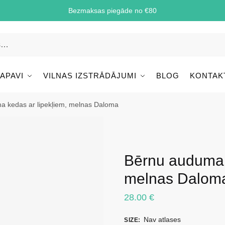
Bezmaksas piegāde no €80
 APAVI
VILNAS IZSTRĀDĀJUMI
BLOG
KONTAK
a kedas ar lipekļiem, melnas Daloma
Bērnu auduma k
melnas Dalom
28.00
€
Nav atlases
SIZE
: