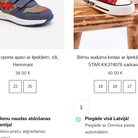
sporta apavi ar lipekļiem, zili,
Bērnu auduma kedas ar lipek
Hemmani
STAR KK374076 sarkan
38.00
€
40.00
€
22
25
19
18
17
Bērnu
auduma
dienu naudas atdošanas
kedas
Piegāde visā Latvijā!
ntija!
Piegāde ar Omniva pasta
ar
dienu preču atgriešanas
automātiem
,
lipekļiem