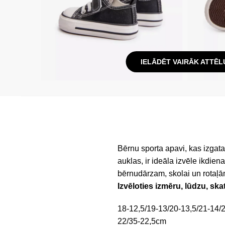
IELĀDĒT VAIRĀK ATTĒL
Bērnu sporta apavi, kas izgatav
auklas, ir ideāla izvēle ikdienai
bērnudārzam, skolai un rotaļām
Izvēloties izmēru, lūdzu, ska
18-12,5/19-13/20-13,5/21-14/2
22/35-22,5cm