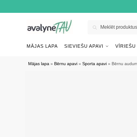
Pāriet
Pāriet
uz
uz
navigāciju
saturu
Meklēt:
Meklēt
MĀJAS LAPA
SIEVIEŠU APAVI
VĪRIEŠU
Mājas lapa
»
Bērnu apavi
»
Sporta apavi
»
Bērnu audum