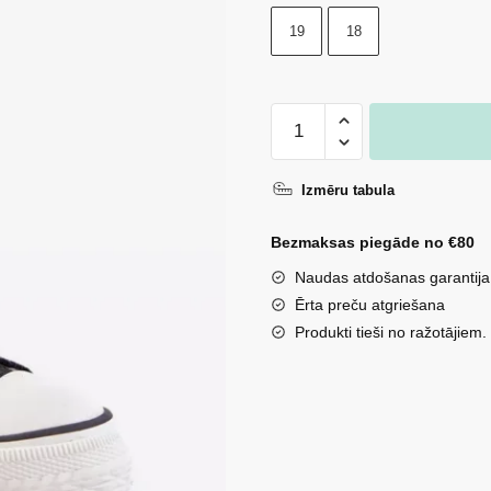
19
18
Bērnu
auduma
kedas
Izmēru tabula
ar
lipekļiem,
Bezmaksas piegāde no €80
melnas
Naudas atdošanas garantija
Daloma
Ērta preču atgriešana
daudzums
Produkti tieši no ražotājiem.