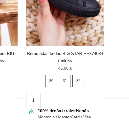
ļiem BIG
Bērnu ādas kedas BIG STAR EE374034
as
melnas
45.00
€
30
31
32
Bērnu
ādas
kedas
100% droša izrakstīšanās
Montonio / MasterCard / Visa
BIG
STAR