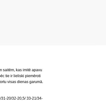
gām saitēm, kas imitē apavu
c tie ir lieliski piemēroti
fortu visas dienas garumā.
/31-20/32-20,5/ 33-21/34-