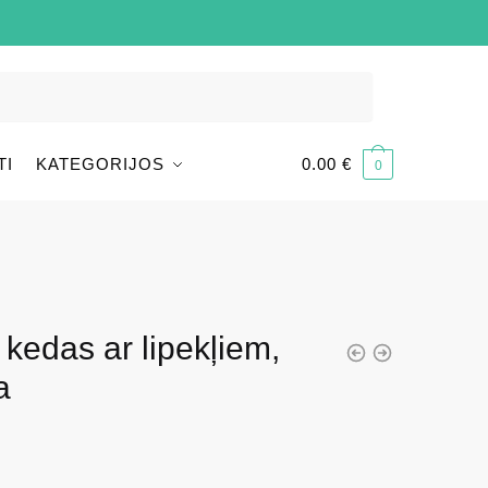
TI
KATEGORIJOS
0.00
€
0
edas ar lipekļiem,
a