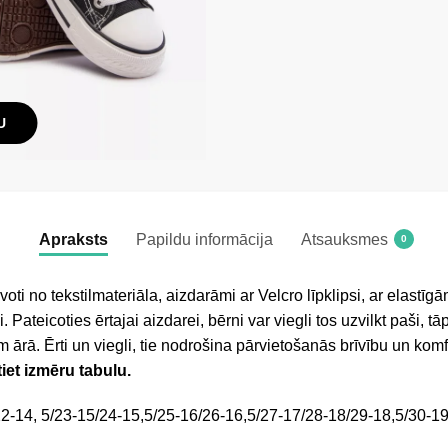
U
Apraksts
Papildu informācija
Atsauksmes
0
oti no tekstilmateriāla, aizdarāmi ar Velcro līpklipsi, ar elastī
. Pateicoties ērtajai aizdarei, bērni var viegli tos uzvilkt paši, tāpē
 ārā. Ērti un viegli, tie nodrošina pārvietošanās brīvību un kom
tiet izmēru tabulu.
2-14, 5/23-15/24-15,5/25-16/26-16,5/27-17/28-18/29-18,5/30-19