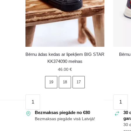
Bērnu ādas kedas ar lipekļiem BIG STAR
Bērnu 
KK374090 melnas
46.00
€
19
18
17
Bērnu
Bērnu
ādas
sporta
kedas
Bezmaksas piegāde no €80
apavi
30 
gara
Bezmaksas piegāde visā Latvijā!
ar
ar
30 
lipekļiem
lipekļiem