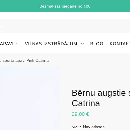
Bezmaksas piegāde no €80
 APAVI
VILNAS IZSTRĀDĀJUMI
BLOG
KONTAK
e sporta apavi Pink Catrina
Bērnu augstie 
Catrina
29.00
€
Nav atlases
SIZE
: