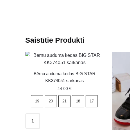
Saistītie Produkti
Bērnu auduma kedas BIG STAR
KK374051 sarkanas
44.00
€
19
20
21
18
17
Bērnu
auduma