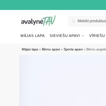
Pāriet
Pāriet
uz
uz
navigāciju
saturu
Meklēt:
Meklēt
MĀJAS LAPA
SIEVIEŠU APAVI
VĪRIEŠU
Mājas lapa
»
Bērnu apavi
»
Sporta apavi
»
Bērnu augsti