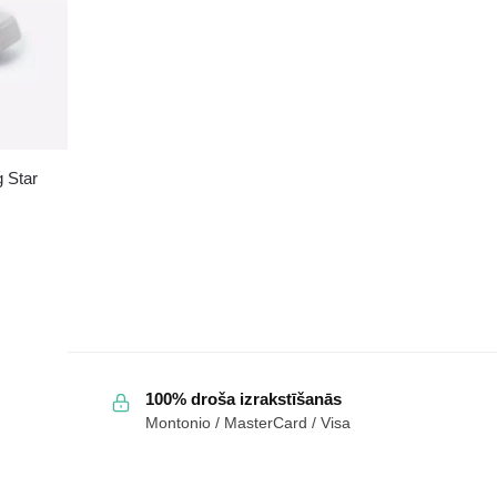
kedas
BIG
STAR
KK374040
Baltas
daudzums
g Star
100% droša izrakstīšanās
Montonio / MasterCard / Visa