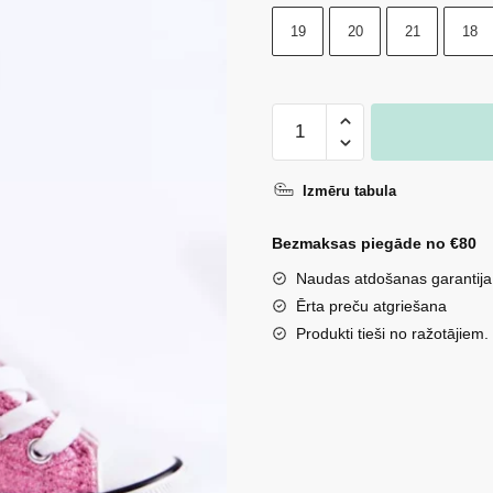
19
20
21
18
Bērnu
augstie
sporta
Izmēru tabula
apavi
Pink
Bezmaksas piegāde no €80
Catrina
Naudas atdošanas garantija
daudzums
Ērta preču atgriešana
Produkti tieši no ražotājiem.