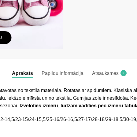
U
Apraksts
Papildu informācija
Atsauksmes
0
tavotas no tekstila materiāla. Rotātas ar spīdumiem. Klasiska a
lu. Iekšzole mīksta un no tekstila. Gumijas zole ir neslīdoša. Ked
 sezonai.
Izvēloties izmēru, lūdzam vadīties pēc izmēru tabul
2-14,5/23-15/24-15,5/25-16/26-16,5/27-17/28-18/29-18,5/30-19