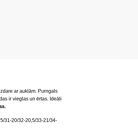
izdare ar auklām. Purngals
as ir vieglas un ērtas. Ideāli
as.
,5/31-20/32-20,5/33-21/34-