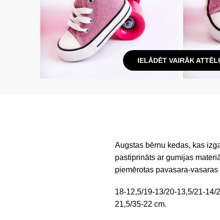
IELĀDĒT VAIRĀK ATTĒL
Augstas bērnu kedas, kas izga
pastiprināts ar gumijas materiā
piemērotas pavasara-vasaras
18-12,5/19-13/20-13,5/21-14/2
21,5/35-22 cm.