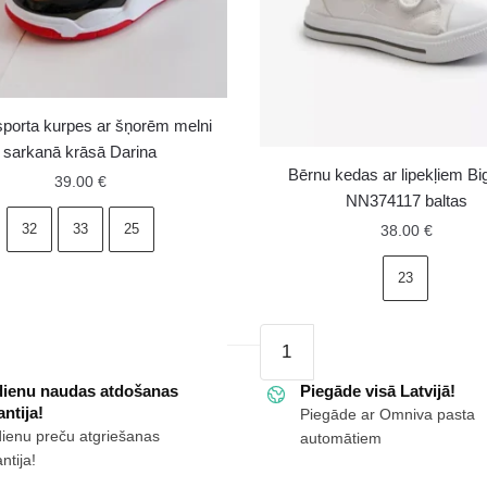
sporta kurpes ar šņorēm melni
sarkanā krāsā Darina
Bērnu kedas ar lipekļiem Bi
39.00
€
NN374117 baltas
32
33
25
38.00
€
23
Bērnu
kedas
dienu naudas atdošanas
ar
Piegāde visā Latvijā!
ntija!
Piegāde ar Omniva pasta
lipekļiem
dienu preču atgriešanas
automātiem
Big
ntija!
Star