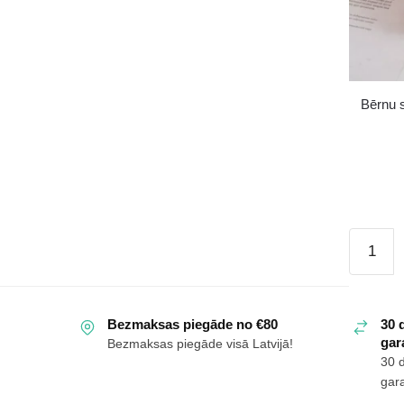
kedas
BIG
STAR
KK374051
sarkanas
Bērnu 
daudzums
Bērnu
sporta
kurpes
ar
Bezmaksas piegāde no €80
30 
šņorēm
gara
Bezmaksas piegāde visā Latvijā!
melni
30 
sarkanā
gara
krāsā