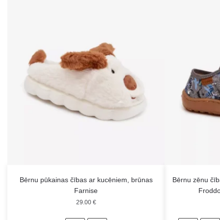
Bērnu pūkainas čības ar kucēniem, brūnas
Bērnu zēnu čība
Farnise
Froddo
29.00
€