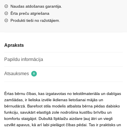
auduma
Naudas atdošanas garantija.
G1700440-
Ērta preču atgriešana
5
Produkti tieši no ražotājiem.
zilas
daudzums
Apraksts
Papildu informācija
Atsauksmes
0
Ērtas bērnu čības, kas izgatavotas no tekstilmateriāla un dabīgas
zamšādas, ir lieliska izvēle ikdienas lietošanai mājās un
bērnudārzā. Barefoot stila modelis atbalsta bērna pēdas dabisko
funkciju, savukārt elastīgā zole nodrošina kustību brīvību un
komfortu staigājot. Dubultā līpklaižu aizdare ļauj ātri un viegli
uzvilkt apavus, kā arī labi pielāgot čības pēdai. Tas ir praktisks un