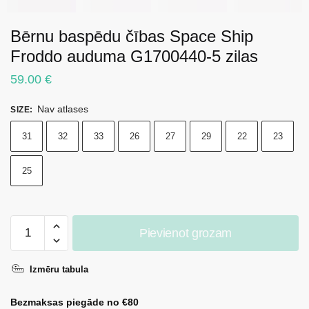
Bērnu baspēdu čības Space Ship
Froddo auduma G1700440-5 zilas
59.00
€
Nav atlases
SIZE
:
31
32
33
26
27
29
22
23
25
Bērnu
Pievienot grozam
baspēdu
čības
Izmēru tabula
Space
Ship
Bezmaksas piegāde no €80
Froddo