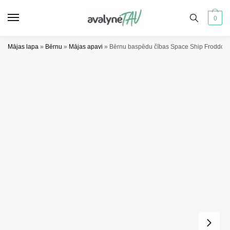
Pāriet
Pāriet
uz
uz
0
navigāciju
saturu
Mājas lapa
»
Bērnu
»
Mājas apavi
»
Bērnu baspēdu čības Space Ship Froddo 