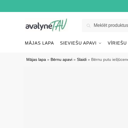
Pāriet
Pāriet
uz
uz
navigāciju
saturu
Meklēt:
Meklēt
MĀJAS LAPA
SIEVIEŠU APAVI
VĪRIEŠU
Mājas lapa
»
Bērnu apavi
»
Slaidi
»
Bērnu putu iešļūcene