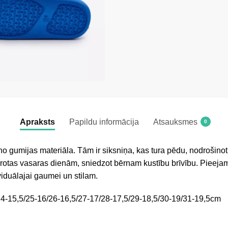
Apraksts
Papildu informācija
Atsauksmes
0
 gumijas materiāla. Tām ir siksniņa, kas tura pēdu, nodrošinot s
ērotas vasaras dienām, sniedzot bērnam kustību brīvību. Pieeja
viduālajai gaumei un stilam.
24-15,5/25-16/26-16,5/27-17/28-17,5/29-18,5/30-19/31-19,5cm