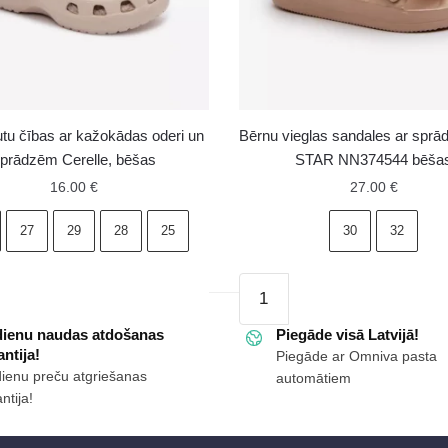
tu čības ar kažokādas oderi un
Bērnu vieglas sandales ar spr
prādzēm Cerelle, bēšas
STAR NN374544 bēša
16.00
€
27.00
€
27
29
28
25
30
32
Bērnu
vieglas
dienu naudas atdošanas
sandales
Piegāde visā Latvijā!
ntija!
Piegāde ar Omniva pasta
ar
dienu preču atgriešanas
automātiem
as
sprādzēm
ntija!
BIG
STAR