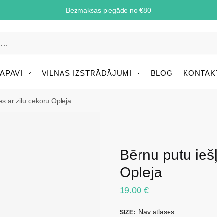
Bezmaksas piegāde no €80
 APAVI
VILNAS IZSTRĀDĀJUMI
BLOG
KONTAK
s ar zilu dekoru Opleja
Bērnu putu ieš
Opleja
19.00
€
Nav atlases
SIZE
: