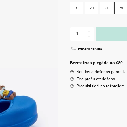
31
20
21
29
Bērnu
putu
iešļūcenes
Izmēru tabula
ar
zilu
Bezmaksas piegāde no €80
dekoru
Naudas atdošanas garantija
Opleja
Ērta preču atgriešana
daudzums
Produkti tieši no ražotājiem.