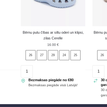
Bērnu putu čības ar siltu oderi un klipsi,
Bērnu pu
zilas Cerelle
s
16.00
€
26
27
29
24
25
26
Bērnu
Bērnu
putu
putu
čības
Bezmaksas piegāde no €80
čības
30 
gara
Bezmaksas piegāde visā Latvijā!
ar
ar
30 
siltu
kažokād
gara
oderi
oderi
un
un