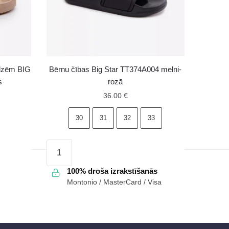
ādzēm BIG
Bērnu čības Big Star TT374A004 melni-
s
rozā
36.00
€
30
31
32
33
Bērnu
čības
Big
100% droša izrakstīšanās
Montonio / MasterCard / Visa
Star
TT374A004
melni-
rozā