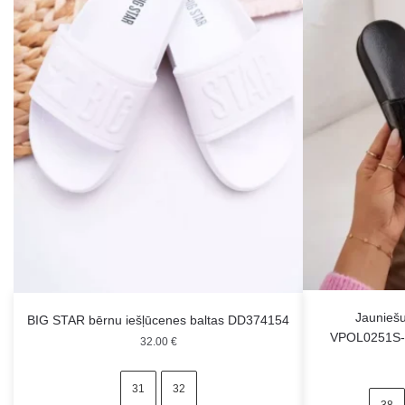
Jauniešu
BIG STAR bērnu iešļūcenes baltas DD374154
VPOL0251S-2
32.00
€
31
32