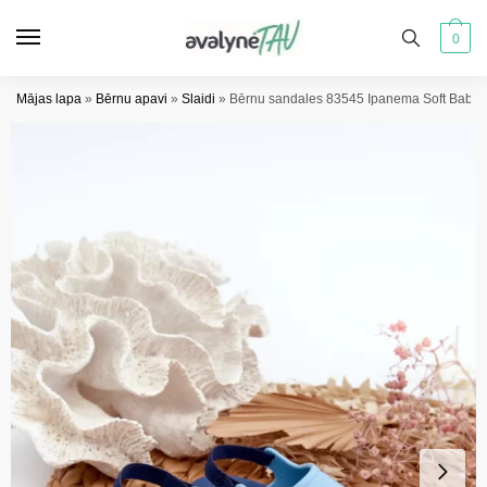
Pāriet
Pāriet
uz
uz
0
navigāciju
saturu
Mājas lapa
»
Bērnu apavi
»
Slaidi
»
Bērnu sandales 83545 Ipanema Soft Baby 