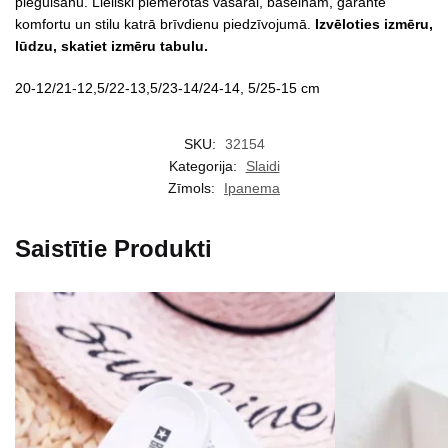
piegulšanu. Lieliski piemērotas vasarai, baseinam, garantē
komfortu un stilu katrā brīvdienu piedzīvojumā.
Izvēloties izmēru,
lūdzu, skatiet izmēru tabulu.
20-12/21-12,5/22-13,5/23-14/24-14, 5/25-15 cm
SKU:
32154
Kategorija:
Slaidi
Zīmols:
Ipanema
Saistītie Produkti