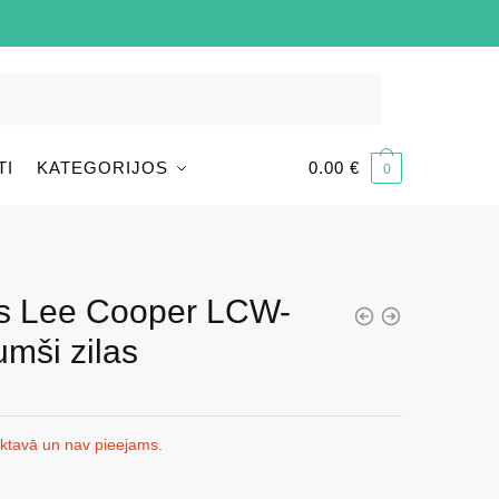
TI
KATEGORIJOS
0.00
€
0
s Lee Cooper LCW-
mši zilas
iktavā un nav pieejams.