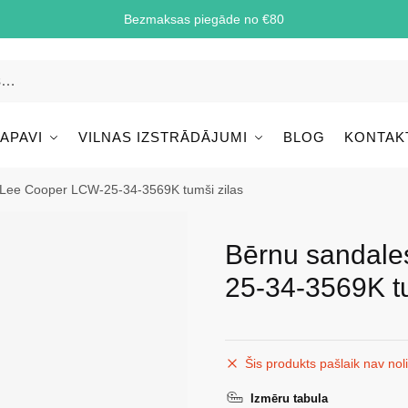
Bezmaksas piegāde no €80
 APAVI
VILNAS IZSTRĀDĀJUMI
BLOG
KONTAK
 Lee Cooper LCW-25-34-3569K tumši zilas
Bērnu sandale
25-34-3569K tu
Šis produkts pašlaik nav nol
Izmēru tabula