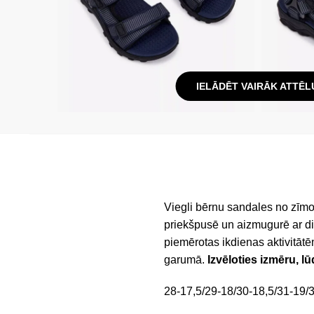
IELĀDĒT VAIRĀK ATTĒL
Viegli bērnu sandales no zīmol
priekšpusē un aizmugurē ar di
piemērotas ikdienas aktivitāt
garumā.
Izvēloties izmēru, l
28-17,5/29-18/30-18,5/31-19/