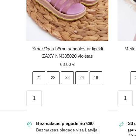
Smaržīgas bērnu sandales ar lipekli
Meite
ZAXY NN385020 violetas
63.00
€
21
22
23
24
19
Smaržīgas
Meiteņu
bērnu
sandale
sandales
ar
ar
zelta
Bezmaksas piegāde no €80
30 
lipekli
detaļām
gara
Bezmaksas piegāde visā Latvijā!
ZAXY
Leopard