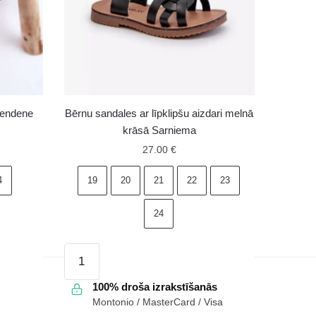
rendene
Bērnu sandales ar līpklipšu aizdari melnā
krāsā Sarniema
27.00
€
4
19
20
21
22
23
24
Bērnu
sandales
ar
100% droša izrakstīšanās
Montonio / MasterCard / Visa
līpklipšu