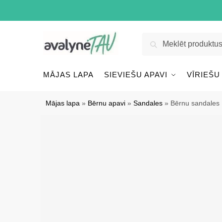
Pāriet
Pāriet
uz
uz
navigāciju
saturu
Meklēt:
Meklēt
MĀJAS LAPA
SIEVIEŠU APAVI
VĪRIEŠU
Mājas lapa
»
Bērnu apavi
»
Sandales
»
Bērnu sandales