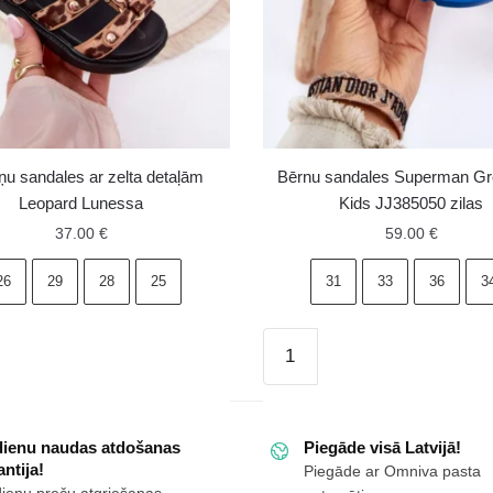
ņu sandales ar zelta detaļām
Bērnu sandales Superman G
Leopard Lunessa
Kids JJ385050 zilas
37.00
€
59.00
€
26
29
28
25
31
33
36
3
Bērnu
s
sandales
Superman
Grendene
dienu naudas atdošanas
Piegāde visā Latvijā!
Kids
ntija!
Piegāde ar Omniva pasta
JJ385050