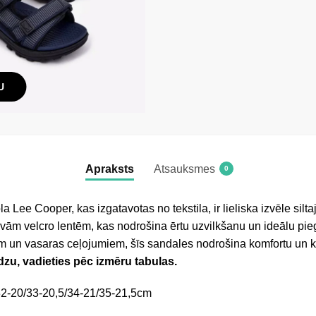
U
Apraksts
Atsauksmes
0
a Lee Cooper, kas izgatavotas no tekstila, ir lieliska izvēle sil
vām velcro lentēm, kas nodrošina ērtu uzvilkšanu un ideālu pieg
ēm un vasaras ceļojumiem, šīs sandales nodrošina komfortu un k
ūdzu, vadieties pēc izmēru tabulas.
32-20/33-20,5/34-21/35-21,5cm