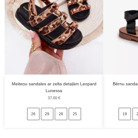
Meiteņu sandales ar zelta detaļām Leopard
Bērnu sandal
Lunessa
37.00
€
26
29
28
25
19