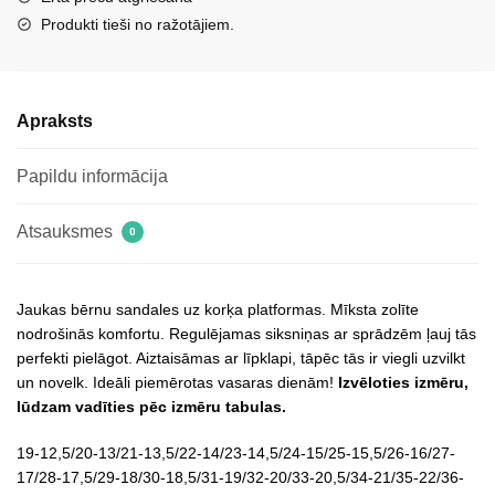
Camel
Produkti tieši no ražotājiem.
Rorria
daudzums
Apraksts
Papildu informācija
Atsauksmes
0
Jaukas bērnu sandales uz korķa platformas. Mīksta zolīte
nodrošinās komfortu. Regulējamas siksniņas ar sprādzēm ļauj tās
perfekti pielāgot. Aiztaisāmas ar līpklapi, tāpēc tās ir viegli uzvilkt
un novelk. Ideāli piemērotas vasaras dienām!
Izvēloties izmēru,
lūdzam vadīties pēc izmēru tabulas.
19-12,5/20-13/21-13,5/22-14/23-14,5/24-15/25-15,5/26-16/27-
17/28-17,5/29-18/30-18,5/31-19/32-20/33-20,5/34-21/35-22/36-