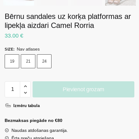
Bērnu sandales uz korķa platformas ar
lipekļa aizdari Camel Rorria
33.00
€
Nav atlases
SIZE
:
19
21
24
Bērnu
Pievienot grozam
sandales
uz
Izmēru tabula
korķa
platformas
Bezmaksas piegāde no €80
ar
lipekļa
Naudas atdošanas garantija.
aizdari
Ērta preču atgriešana