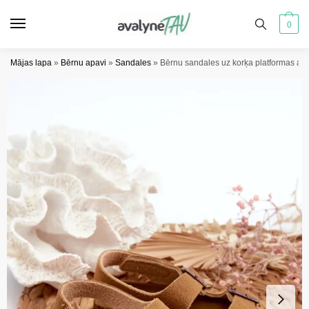
Pāriet
Pāriet
uz
uz
0
navigāciju
saturu
Mājas lapa
»
Bērnu apavi
»
Sandales
»
Bērnu sandales uz korķa platformas ar l