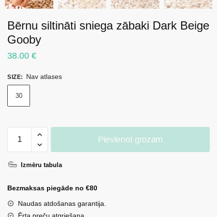
Bērnu siltināti sniega zābaki Dark Beige
Gooby
38.00
€
Nav atlases
SIZE
:
30
Bērnu
Pievienot grozam
siltināti
sniega
Izmēru tabula
zābaki
Dark
Bezmaksas piegāde no €80
Beige
Gooby
Naudas atdošanas garantija.
daudzums
Ērta preču atgriešana