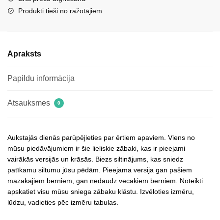
Produkti tieši no ražotājiem.
Apraksts
Papildu informācija
Atsauksmes
0
Aukstajās dienās parūpējieties par ērtiem apaviem. Viens no
mūsu piedāvājumiem ir šie lieliskie zābaki, kas ir pieejami
vairākās versijās un krāsās. Biezs siltinājums, kas sniedz
patīkamu siltumu jūsu pēdām. Pieejama versija gan pašiem
mazākajiem bērniem, gan nedaudz vecākiem bērniem. Noteikti
apskatiet visu mūsu sniega zābaku klāstu. Izvēloties izmēru,
lūdzu, vadieties pēc izmēru tabulas.