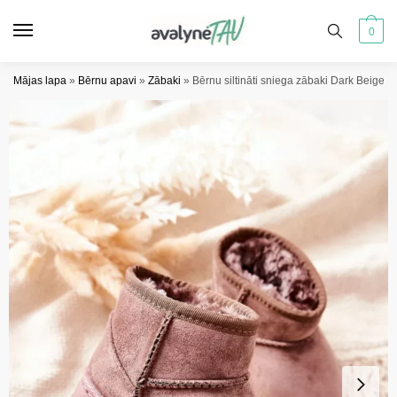
Pāriet
Pāriet
uz
uz
0
navigāciju
saturu
Mājas lapa
»
Bērnu apavi
»
Zābaki
»
Bērnu siltināti sniega zābaki Dark Beige 