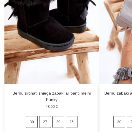
Bērnu siltināti sniega zābaki ar banti melni
Bērnu zābaki a
Funky
48.00
€
30
27
29
25
30