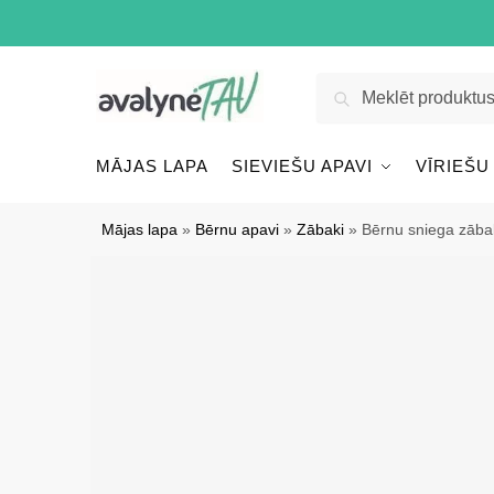
Pāriet
Pāriet
uz
uz
navigāciju
saturu
Meklēt:
Meklēt
MĀJAS LAPA
SIEVIEŠU APAVI
VĪRIEŠU
Mājas lapa
»
Bērnu apavi
»
Zābaki
»
Bērnu sniega zābaki