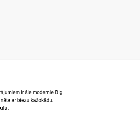
vājumiem ir šie modernie Big
tināta ar biezu kažokādu.
ulu.