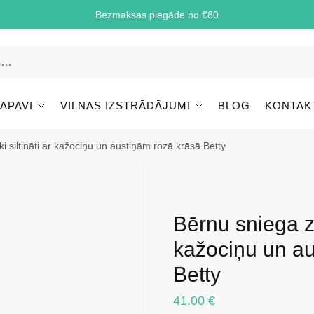
Bezmaksas piegāde no €80
 APAVI
VILNAS IZSTRĀDĀJUMI
BLOG
KONTAK
 siltināti ar kažociņu un austiņām rozā krāsā Betty
Bērnu sniega zā
kažociņu un au
Betty
41.00
€