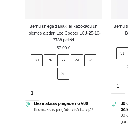
Bērnu sniega zābaki ar kažokādu un
Bērnu t
līplentes aizdari Lee Cooper LCJ-25-10-
B
3788 pelēki
57.00
€
31
30
26
27
29
28
25
Bērnu
Bērnu
trekinga
sniega
zābaki
zābaki
Bezmaksas piegāde no €80
30 
ar
gara
Bezmaksas piegāde visā Latvijā!
ar
rāvējslē
30 
kažokādu
Boto
gara
un
Bansi,