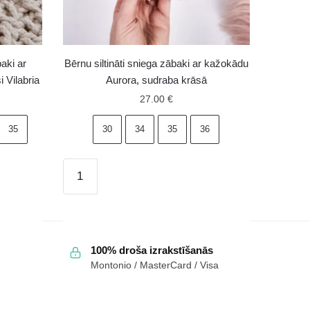
baki ar
Bērnu siltināti sniega zābaki ar kažokādu
 Vilabria
Aurora, sudraba krāsā
27.00
€
35
30
34
35
36
Bērnu
siltināti
sniega
zābaki
ar
100% droša izrakstīšanās
kažokādu
Montonio / MasterCard / Visa
Aurora,
sudraba
krāsā