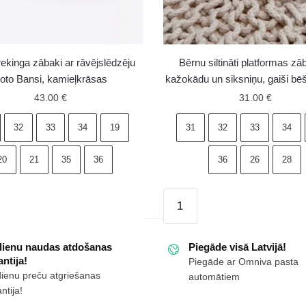
rekinga zābaki ar rāvējslēdzēju
Bērnu siltināti platformas zā
oto Bansi, kamieļkrāsas
kažokādu un siksniņu, gaiši bēši
43.00
€
31.00
€
32
33
34
19
31
32
33
34
20
21
35
36
36
26
28
Bērnu
siltināti
platformas
dienu naudas atdošanas
Piegāde visā Latvijā!
zābaki
ntija!
Piegāde ar Omniva pasta
dzēju
ar
dienu preču atgriešanas
automātiem
kažokādu
ntija!
un