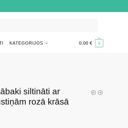
TI
KATEGORIJOS
0.00
€
0
baki siltināti ar
stiņām rozā krāsā