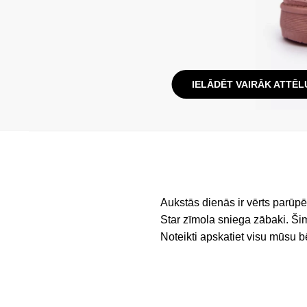
IELĀDĒT VAIRĀK ATTĒL
Aukstās dienās ir vērts parūp
Star zīmola sniega zābaki. Šim
Noteikti apskatiet visu mūsu b