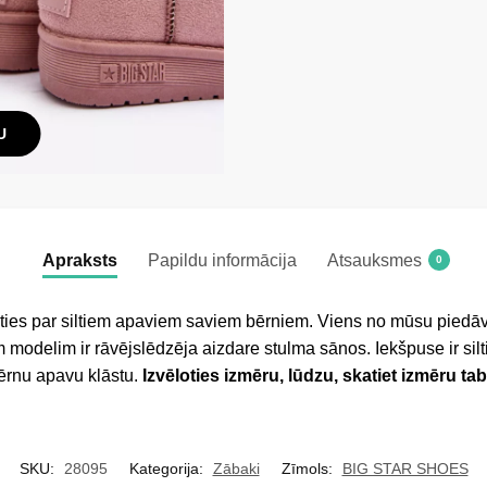
U
Apraksts
Papildu informācija
Atsauksmes
0
ēties par siltiem apaviem saviem bērniem. Viens no mūsu piedā
 modelim ir rāvējslēdzēja aizdare stulma sānos. Iekšpuse ir sil
ērnu apavu klāstu.
Izvēloties izmēru, lūdzu, skatiet izmēru tab
SKU:
28095
Kategorija:
Zābaki
Zīmols:
BIG STAR SHOES