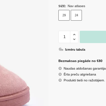
Nav atlases
SIZE
:
29
24
Bērnu
sniega
zābaki
Izmēru tabula
siltināti
ar
Bezmaksas piegāde no €80
kažociņu
Naudas atdošanas garantija
un
Ērta preču atgriešana
austiņām
Produkti tieši no ražotājiem.
rozā
krāsā
Betty
daudzums