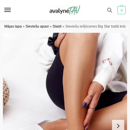
Pāriet
Pāriet
uz
uz
0
navigāciju
saturu
Mājas lapa
»
Sieviešu apavi
»
Slaidi
»
Sieviešu iešļūcenes Big Star baltā krā