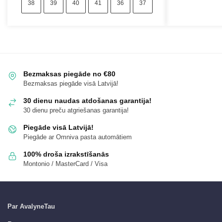
38
39
40
41
36
37
Bezmaksas piegāde no €80
Bezmaksas piegāde visā Latvijā!
30 dienu naudas atdošanas garantija!
30 dienu preču atgriešanas garantija!
Piegāde visā Latvijā!
Piegāde ar Omniva pasta automātiem
100% droša izrakstīšanās
Montonio / MasterCard / Visa
Par AvalyneTau