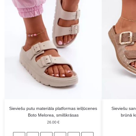
Sieviešu putu materiāla platformas iešļūcenes
Sieviešu san
Boto Melorea, smilškrāsas
brūnā 
26.00
€