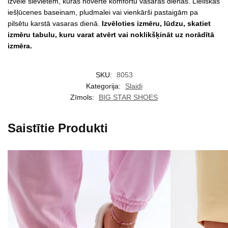
izvēle sievietēm, kuras novērtē komfortu vasaras dienās. Lieliskas
iešļūcenes baseinam, pludmalei vai vienkārši pastaigām pa
pilsētu karstā vasaras dienā.
Izvēloties izmēru, lūdzu, skatiet
izmēru tabulu, kuru varat atvērt vai noklikšķināt uz norādītā
izmēra.
SKU:
8053
Kategorija:
Slaidi
Zīmols:
BIG STAR SHOES
Saistītie Produkti