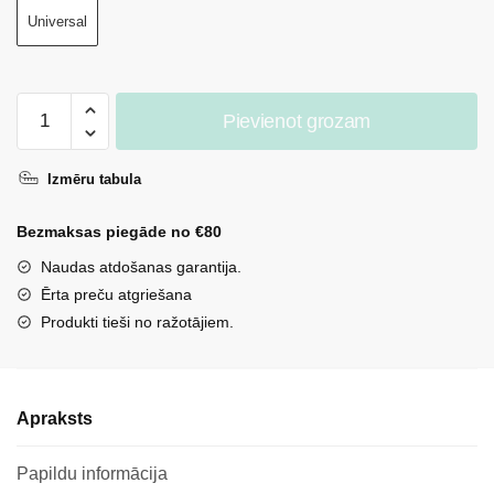
Universal
CORBBY
Pievienot grozam
pastas
aplikators
Izmēru tabula
daudzums
Bezmaksas piegāde no €80
Naudas atdošanas garantija.
Ērta preču atgriešana
Produkti tieši no ražotājiem.
Apraksts
Papildu informācija