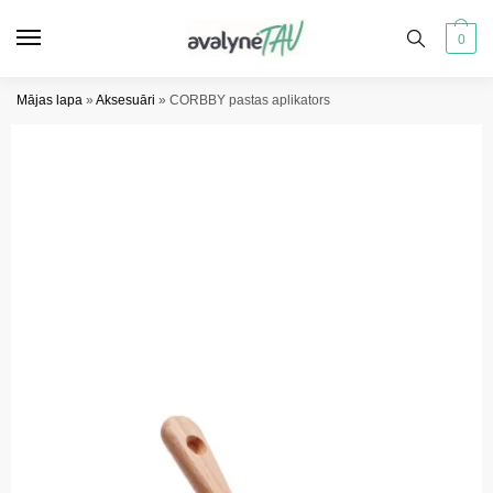
Pāriet
Pāriet
uz
uz
0
navigāciju
saturu
Mājas lapa
»
Aksesuāri
»
CORBBY pastas aplikators