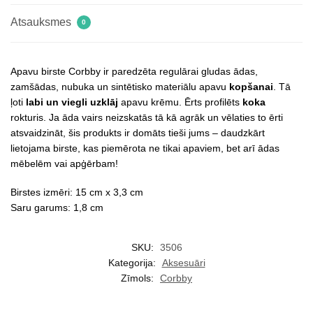
Atsauksmes
0
Apavu birste Corbby ir paredzēta regulārai gludas ādas,
zamšādas, nubuka un sintētisko materiālu apavu
kopšanai
. Tā
ļoti
labi un viegli uzklāj
apavu krēmu. Ērts profilēts
koka
rokturis. Ja āda vairs neizskatās tā kā agrāk un vēlaties to ērti
atsvaidzināt, šis produkts ir domāts tieši jums – daudzkārt
lietojama birste, kas piemērota ne tikai apaviem, bet arī ādas
mēbelēm vai apģērbam!
Birstes izmēri: 15 cm x 3,3 cm
Saru garums: 1,8 cm
SKU:
3506
Kategorija:
Aksesuāri
Zīmols:
Corbby