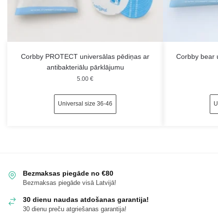
Corbby PROTECT universālas pēdiņas ar
Corbby bear u
antibakteriālu pārklājumu
5.00
€
Universal size 36-46
U
Bezmaksas piegāde no €80
Bezmaksas piegāde visā Latvijā!
30 dienu naudas atdošanas garantija!
30 dienu preču atgriešanas garantija!