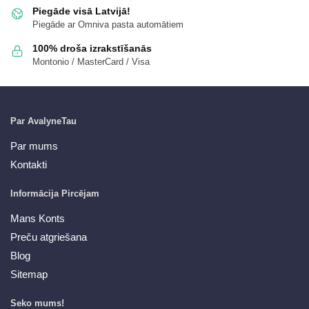
Piegāde visā Latvijā!
Piegāde ar Omniva pasta automātiem
100% droša izrakstīšanās
Montonio / MasterCard / Visa
Par AvalyneTau
Par mums
Kontakti
Informācija Pircējam
Mans Konts
Preču atgriešana
Blog
Sitemap
Seko mums!