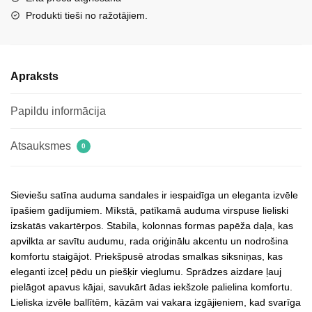
uz
Produkti tieši no ražotājiem.
papēža
daudzums
Apraksts
Papildu informācija
Atsauksmes
0
Sieviešu satīna auduma sandales ir iespaidīga un eleganta izvēle
īpašiem gadījumiem. Mīkstā, patīkamā auduma virspuse lieliski
izskatās vakartērpos. Stabila, kolonnas formas papēža daļa, kas
apvilkta ar savītu audumu, rada oriģinālu akcentu un nodrošina
komfortu staigājot. Priekšpusē atrodas smalkas siksniņas, kas
eleganti izceļ pēdu un piešķir vieglumu. Sprādzes aizdare ļauj
pielāgot apavus kājai, savukārt ādas iekšzole palielina komfortu.
Lieliska izvēle ballītēm, kāzām vai vakara izgājieniem, kad svarīga