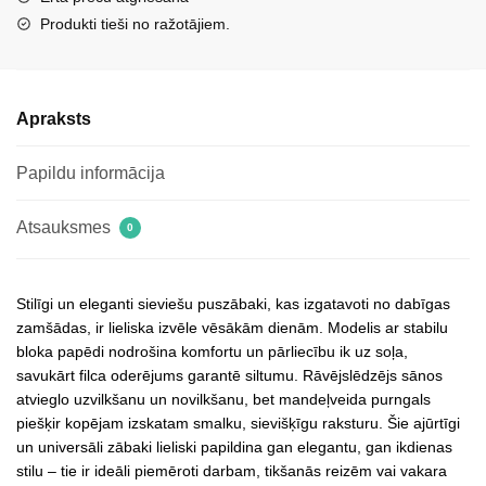
ielocēm
Produkti tieši no ražotājiem.
daudzums
Apraksts
Papildu informācija
Atsauksmes
0
Stilīgi un eleganti sieviešu puszābaki, kas izgatavoti no dabīgas
zamšādas, ir lieliska izvēle vēsākām dienām. Modelis ar stabilu
bloka papēdi nodrošina komfortu un pārliecību ik uz soļa,
savukārt filca oderējums garantē siltumu. Rāvējslēdzējs sānos
atvieglo uzvilkšanu un novilkšanu, bet mandeļveida purngals
piešķir kopējam izskatam smalku, sievišķīgu raksturu. Šie ajūrtīgi
un universāli zābaki lieliski papildina gan elegantu, gan ikdienas
stilu – tie ir ideāli piemēroti darbam, tikšanās reizēm vai vakara