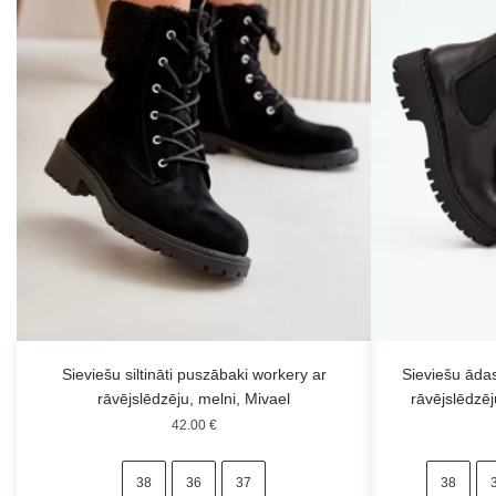
Sieviešu siltināti puszābaki workery ar
Sieviešu ādas
rāvējslēdzēju, melni, Mivael
rāvējslēdzē
42.00
€
38
36
37
38