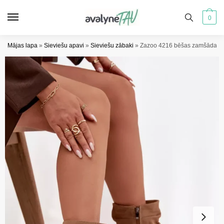
Pāriet
Pāriet
uz
uz
0
navigāciju
saturu
Mājas lapa
»
Sieviešu apavi
»
Sieviešu zābaki
»
Zazoo 4216 bēšas zamšādas p