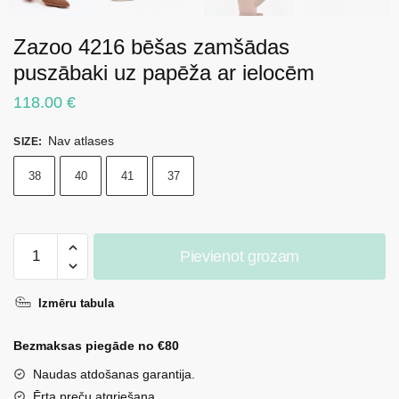
Zazoo 4216 bēšas zamšādas
puszābaki uz papēža ar ielocēm
118.00
€
Nav atlases
SIZE
:
38
40
41
37
Zazoo
Pievienot grozam
4216
bēšas
Izmēru tabula
zamšādas
puszābaki
Bezmaksas piegāde no €80
uz
papēža
Naudas atdošanas garantija.
ar
Ērta preču atgriešana