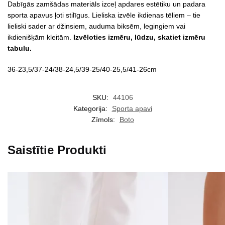
Dabīgās zamšādas materiāls izceļ apdares estētiku un padara
sporta apavus ļoti stilīgus. Lieliska izvēle ikdienas tēliem – tie
lieliski sader ar džinsiem, auduma biksēm, legingiem vai
ikdienišķām kleitām.
Izvēloties izmēru, lūdzu, skatiet izmēru
tabulu.
36-23,5/37-24/38-24,5/39-25/40-25,5/41-26cm
SKU:
44106
Kategorija:
Sporta apavi
Zīmols:
Boto
Saistītie Produkti