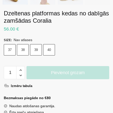
Dzeltenas platformas kedas no dabīgās
zamšādas Coralia
56.00
€
Nav atlases
SIZE
:
37
38
39
40
Dzeltenas
Pievienot grozam
platformas
kedas
Izmēru tabula
no
dabīgās
Bezmaksas piegāde no €80
zamšādas
Coralia
Naudas atdošanas garantija.
daudzums
Ērta preču atgriešana