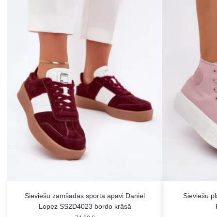
Sieviešu zamšādas sporta apavi Daniel
Sieviešu p
Lopez SS2D4023 bordo krāsā