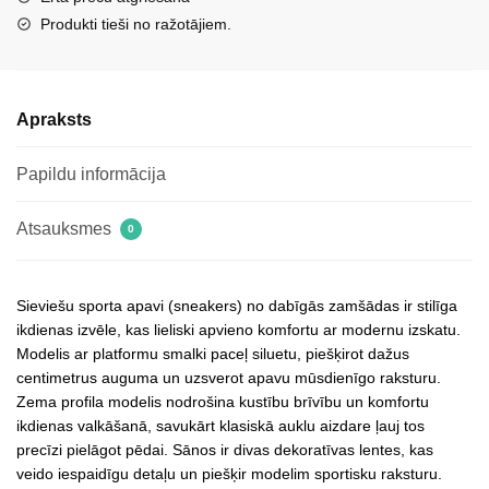
Produkti tieši no ražotājiem.
Apraksts
Papildu informācija
Atsauksmes
0
Sieviešu sporta apavi (sneakers) no dabīgās zamšādas ir stilīga
ikdienas izvēle, kas lieliski apvieno komfortu ar modernu izskatu.
Modelis ar platformu smalki paceļ siluetu, piešķirot dažus
centimetrus auguma un uzsverot apavu mūsdienīgo raksturu.
Zema profila modelis nodrošina kustību brīvību un komfortu
ikdienas valkāšanā, savukārt klasiskā auklu aizdare ļauj tos
precīzi pielāgot pēdai. Sānos ir divas dekoratīvas lentes, kas
veido iespaidīgu detaļu un piešķir modelim sportisku raksturu.