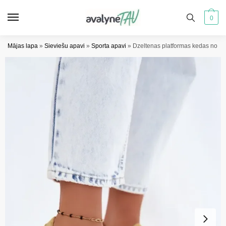
Pāriet
Pāriet
uz
uz
0
navigāciju
saturu
Mājas lapa
»
Sieviešu apavi
»
Sporta apavi
»
Dzeltenas platformas kedas no d