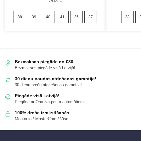
74.00
€
38
39
40
41
36
37
38
Bezmaksas piegāde no €80
Bezmaksas piegāde visā Latvijā!
30 dienu naudas atdošanas garantija!
30 dienu preču atgriešanas garantija!
Piegāde visā Latvijā!
Piegāde ar Omniva pasta automātiem
100% droša izrakstīšanās
Montonio / MasterCard / Visa