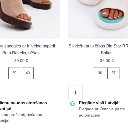
šu sandales ar ķīļveida papēdi
Sieviešu putu čības Big Star 
Boto Ravelia, bēšas
Baltas
39.00
€
39.00
€
39
40
36
37
Sieviešu
s
putu
dienu naudas atdošanas
čības
Piegāde visā Latvijā!
ntija!
Piegāde ar Omniva pasta
Big
dienu preču atgriešanas
automātiem
Star
ntija!
RR274A586