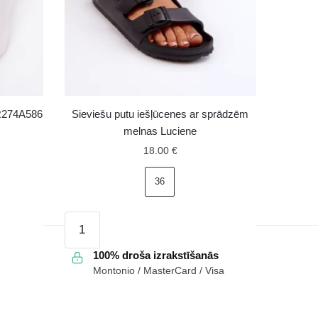
RR274A586
Sieviešu putu iešļūcenes ar sprādzēm
melnas Luciene
18.00
€
36
Sieviešu
putu
iešļūcenes
100% droša izrakstīšanās
Montonio / MasterCard / Visa
ar
sprādzēm
melnas