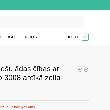
TI
KATEGORIJOS
0.00
€
0
iešu ādas čības ar
 3008 antīkā zelta
iktavā un nav pieejams.