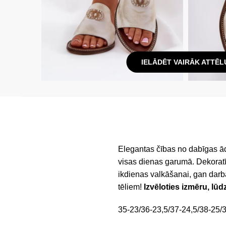
IELĀDĒT VAIRĀK ATTĒL
Elegantas čības no dabīgas āda
visas dienas garumā. Dekoratī
ikdienas valkāšanai, gan darb
tēliem!
Izvēloties izmēru, lūd
35-23/36-23,5/37-24,5/38-25/