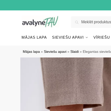
Pāriet
Pāriet
uz
uz
navigāciju
saturu
Meklēt:
Meklēt
MĀJAS LAPA
SIEVIEŠU APAVI
VĪRIEŠU
Mājas lapa
»
Sieviešu apavi
»
Slaidi
»
Elegantas sievieš