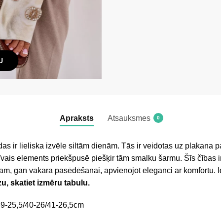
U
Apraksts
Atsauksmes
0
s ir lieliska izvēle siltām dienām. Tās ir veidotas uz plakana 
vais elements priekšpusē piešķir tām smalku šarmu. Šīs čības ir
am, gan vakara pasēdēšanai, apvienojot eleganci ar komfortu. 
zu, skatiet izmēru tabulu.
39-25,5/40-26/41-26,5cm