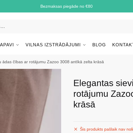
Bezmaksas piegāde no €80
 APAVI
VILNAS IZSTRĀDĀJUMI
BLOG
KONTAK
u ādas čības ar rotājumu Zazoo 3008 antīkā zelta krāsā
Elegantas siev
rotājumu Zazoo
krāsā
Šis produkts pašlaik nav nol