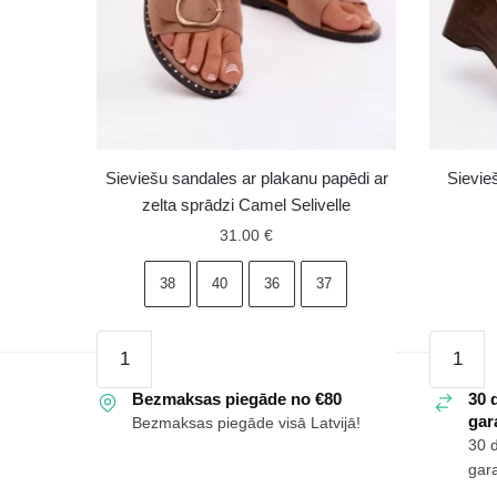
Sieviešu sandales ar plakanu papēdi ar
Sievie
zelta sprādzi Camel Selivelle
31.00
€
38
40
36
37
Sieviešu
Sieviešu
sandales
sandale
ar
Bezmaksas piegāde no €80
ar
30 
gara
Bezmaksas piegāde visā Latvijā!
plakanu
ķīļveida
30 
papēdi
papēdi
gara
ar
Boto