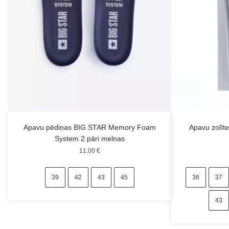
Apavu pēdiņas BIG STAR Memory Foam
Apavu zolī
System 2 pāri melnas
11.00
€
39
42
43
45
36
37
43