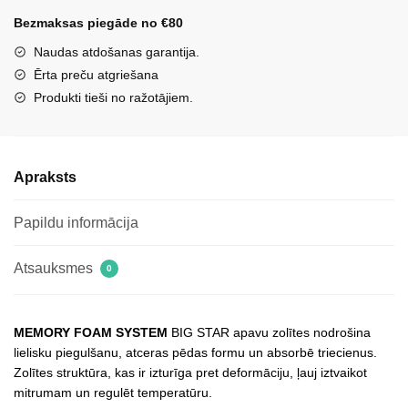
Memory
Bezmaksas piegāde no €80
Foam
System
Naudas atdošanas garantija.
2
Ērta preču atgriešana
pāri
Produkti tieši no ražotājiem.
melnas
daudzums
Apraksts
Papildu informācija
Atsauksmes
0
MEMORY FOAM SYSTEM
BIG STAR apavu zolītes nodrošina
lielisku piegulšanu, atceras pēdas formu un absorbē triecienus.
Zolītes struktūra, kas ir izturīga pret deformāciju, ļauj iztvaikot
mitrumam un regulēt temperatūru.