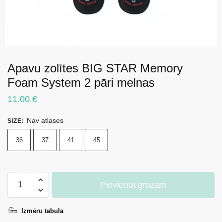
Apavu zolītes BIG STAR Memory
Foam System 2 pāri melnas
11.00
€
Nav atlases
SIZE
:
36
37
41
45
Apavu
Pievienot grozam
zolītes
BIG
Izmēru tabula
STAR