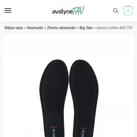
Pāriet
Pāriet
uz
uz
0
navigāciju
saturu
Mājas lapa
»
Aksesuāri
»
Zīmolu aksesuāri
»
Big Star
»
Apavu zolītes BIG STAR