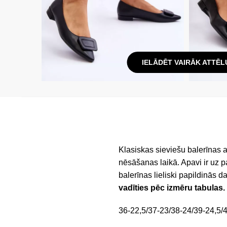
IELĀDĒT VAIRĀK ATTĒL
Klasiskas sieviešu balerīnas 
nēsāšanas laikā. Apavi ir uz p
balerīnas lieliski papildinās 
vadīties pēc izmēru tabulas.
36-22,5/37-23/38-24/39-24,5/