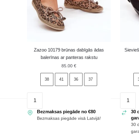
Zazoo 10179 brūnas dabīgās ādas
Sievie
balerīnas ar panteras rakstu
85.00
€
38
41
36
37
Zazoo
Sieviešu
10179
balerīna
brūnas
Bezmaksas piegāde no €80
ar
30 
gara
Bezmaksas piegāde visā Latvijā!
dabīgās
sprādzi
30 
ādas
melnas
gara
balerīnas
Tanelia