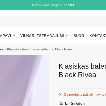
Bezmaksas piegāde no €80
 APAVI
VILNAS IZSTRĀDĀJUMI
BLOG
KONTAK
les
»
Klasiskas balerīnas ar rotājumu Black Rivea
Klasiskas bale
Black Rivea
Šis produkts pašlaik nav nol
Izmēru tabula