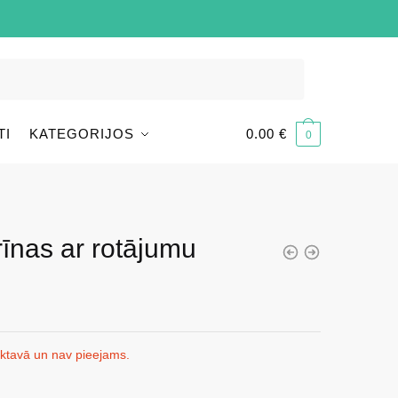
TI
KATEGORIJOS
0.00
€
0
rīnas ar rotājumu
iktavā un nav pieejams.