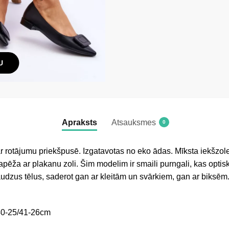
U
Apraksts
Atsauksmes
0
ar rotājumu priekšpusē. Izgatavotas no eko ādas. Mīksta iekšzol
apēža ar plakanu zoli. Šim modelim ir smaili purngali, kas optisk
daudzus tēlus, saderot gan ar kleitām un svārkiem, gan ar biksēm
40-25/41-26cm