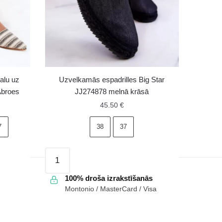
galu uz
Uzvelkamās espadrilles Big Star
Abroes
JJ274878 melnā krāsā
45.50
€
7
38
37
Uzvelkamās
espadrilles
Big
100% droša izrakstīšanās
Montonio / MasterCard / Visa
Star
JJ274878
melnā