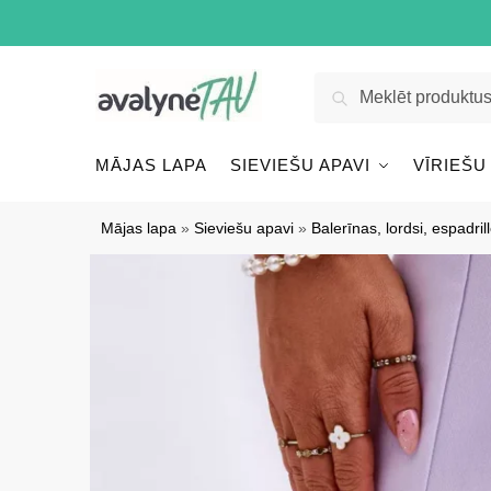
Pāriet
Pāriet
uz
uz
navigāciju
saturu
Meklēt:
Meklēt
MĀJAS LAPA
SIEVIEŠU APAVI
VĪRIEŠU
Mājas lapa
»
Sieviešu apavi
»
Balerīnas, lordsi, espadril