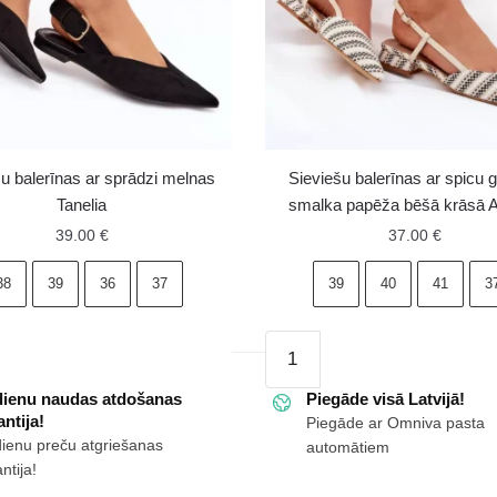
šu balerīnas ar sprādzi melnas
Sieviešu balerīnas ar spicu 
Tanelia
smalka papēža bēšā krāsā 
39.00
€
37.00
€
38
39
36
37
39
40
41
3
Sieviešu
s
balerīnas
dienu naudas atdošanas
ar
Piegāde visā Latvijā!
ntija!
Piegāde ar Omniva pasta
spicu
dienu preču atgriešanas
automātiem
galu
ntija!
uz