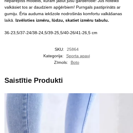
nepārejošs modelis, kuram jābūt jūsu garderobē! Jūs noteikti
valkāsiet tos ar daudziem apģērbiem! Purngals pastiprināts ar
gumiju. Ērta auduma iekšzole nodrošinās komfortu valkāšanas
laikā.
Izvēloties izmēru, lūdzu, skatiet izmēru tabulu.
36-23,5/37-24/38-24,5/39-25,5/40-26/41-26,5 cm
SKU:
25864
Kategorija:
Sporta apavi
Zīmols:
Boto
Saistītie Produkti