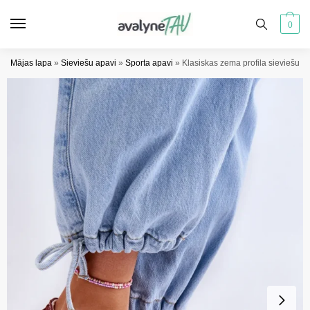
Pāriet
Pāriet
uz
uz
0
navigāciju
saturu
Mājas lapa
»
Sieviešu apavi
»
Sporta apavi
»
Klasiskas zema profila sieviešu 