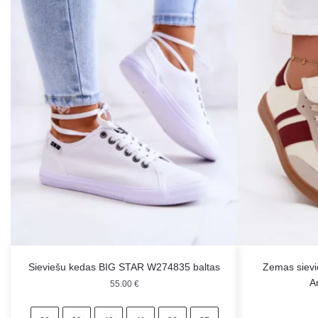
Sieviešu kedas BIG STAR W274835 baltas
Zemas sievi
A
55.00
€