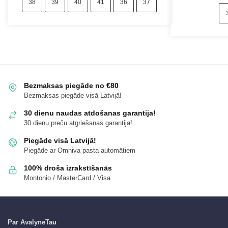
38
39
40
41
36
37
Bezmaksas piegāde no €80
Bezmaksas piegāde visā Latvijā!
30 dienu naudas atdošanas garantija!
30 dienu preču atgriešanas garantija!
Piegāde visā Latvijā!
Piegāde ar Omniva pasta automātiem
100% droša izrakstīšanās
Montonio / MasterCard / Visa
Par AvalyneTau