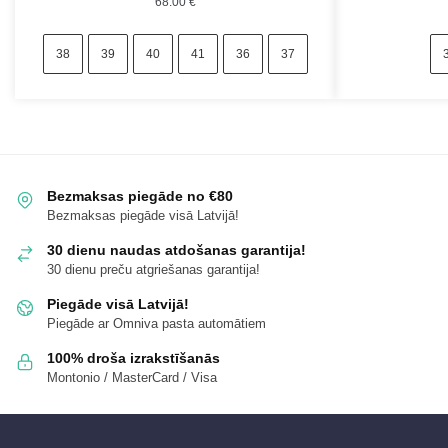
68.00
€
38
39
40
41
36
37
Bezmaksas piegāde no €80
Bezmaksas piegāde visā Latvijā!
30 dienu naudas atdošanas garantija!
30 dienu preču atgriešanas garantija!
Piegāde visā Latvijā!
Piegāde ar Omniva pasta automātiem
100% droša izrakstīšanās
Montonio / MasterCard / Visa