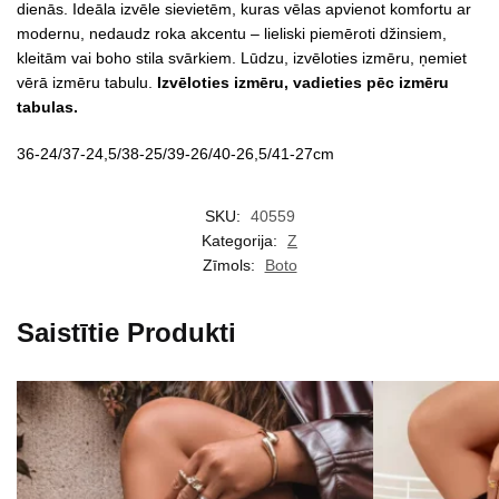
dienās. Ideāla izvēle sievietēm, kuras vēlas apvienot komfortu ar
modernu, nedaudz roka akcentu – lieliski piemēroti džinsiem,
kleitām vai boho stila svārkiem. Lūdzu, izvēloties izmēru, ņemiet
vērā izmēru tabulu.
Izvēloties izmēru, vadieties pēc izmēru
tabulas.
36-24/37-24,5/38-25/39-26/40-26,5/41-27cm
SKU:
40559
Kategorija:
Z
Zīmols:
Boto
Saistītie Produkti