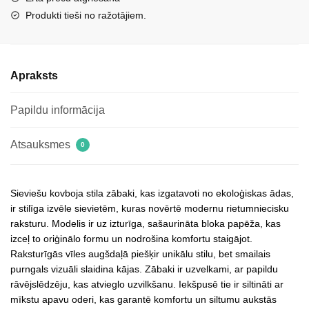
Zareen
Produkti tieši no ražotājiem.
daudzums
Apraksts
Papildu informācija
Atsauksmes
0
Sieviešu kovboja stila zābaki, kas izgatavoti no ekoloģiskas ādas,
ir stilīga izvēle sievietēm, kuras novērtē modernu rietumniecisku
raksturu. Modelis ir uz izturīga, sašaurināta bloka papēža, kas
izceļ to oriģinālo formu un nodrošina komfortu staigājot.
Raksturīgās vīles augšdaļā piešķir unikālu stilu, bet smailais
purngals vizuāli slaidina kājas. Zābaki ir uzvelkami, ar papildu
rāvējslēdzēju, kas atvieglo uzvilkšanu. Iekšpusē tie ir siltināti ar
mīkstu apavu oderi, kas garantē komfortu un siltumu aukstās