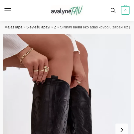
Pāriet
Pāriet
uz
uz
0
navigāciju
saturu
Mājas lapa
»
Sieviešu apavi
»
Z
»
Siltināti melni eko ādas kovboju zābaki uz p