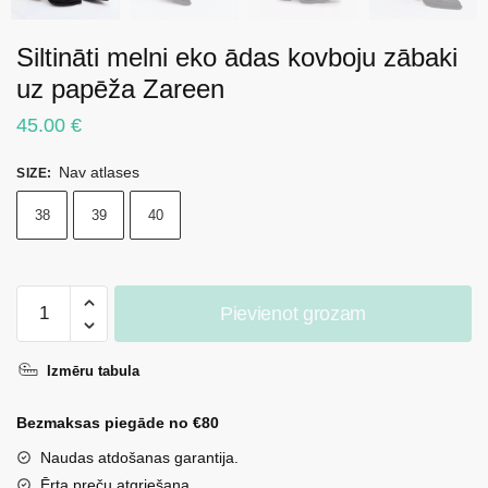
Siltināti melni eko ādas kovboju zābaki
uz papēža Zareen
45.00
€
Nav atlases
SIZE
:
38
39
40
Siltināti
Pievienot grozam
melni
eko
Izmēru tabula
ādas
kovboju
Bezmaksas piegāde no €80
zābaki
uz
Naudas atdošanas garantija.
papēža
Ērta preču atgriešana