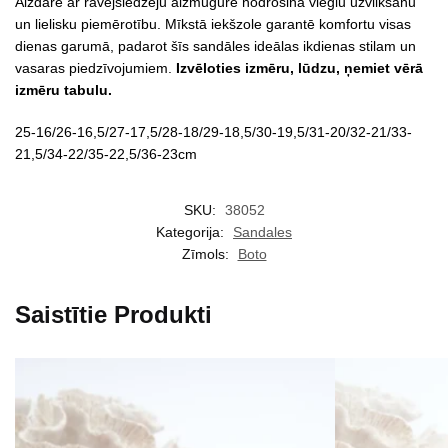
Aizdare ar rāvējslēdzēju aizmugurē nodrošina vieglu uzvilkšanu
un lielisku piemērotību. Mīkstā iekšzole garantē komfortu visas
dienas garumā, padarot šīs sandāles ideālas ikdienas stilam un
vasaras piedzīvojumiem.
Izvēloties izmēru, lūdzu, ņemiet vērā
izmēru tabulu.
25-16/26-16,5/27-17,5/28-18/29-18,5/30-19,5/31-20/32-21/33-
21,5/34-22/35-22,5/36-23cm
SKU:
38052
Kategorija:
Sandales
Zīmols:
Boto
Saistītie Produkti