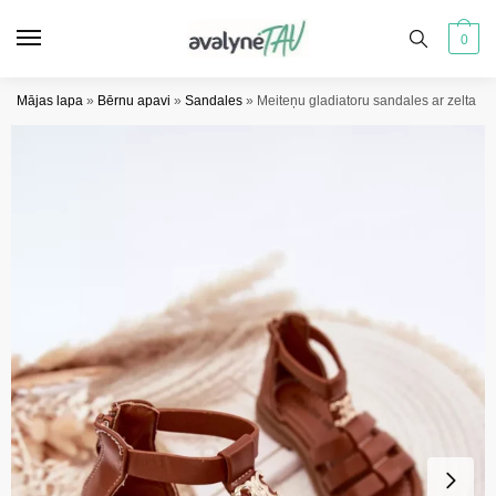
Pāriet
Pāriet
uz
uz
0
navigāciju
saturu
Mājas lapa
»
Bērnu apavi
»
Sandales
»
Meiteņu gladiatoru sandales ar zelta de