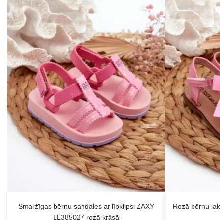
Smaržīgas bērnu sandales ar līpklipsi ZAXY
Rozā bērnu lak
LL385027 rozā krāsā