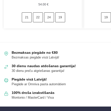
54.00
€
21
22
24
19
19
Bezmaksas piegāde no €80
Bezmaksas piegāde visā Latvijā!
30 dienu naudas atdošanas garantija!
30 dienu preču atgriešanas garantija!
Piegāde visā Latvijā!
Piegāde ar Omniva pasta automātiem
100% droša izrakstīšanās
Montonio / MasterCard / Visa