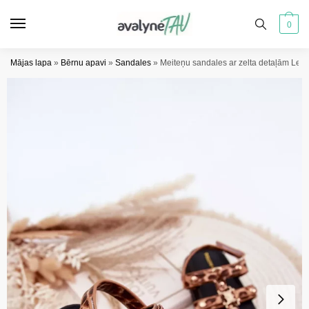
Pāriet
Pāriet
uz
uz
0
navigāciju
saturu
Mājas lapa
»
Bērnu apavi
»
Sandales
»
Meiteņu sandales ar zelta detaļām Leo