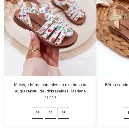
Meiteņu bērnu sandales no eko ādas ar
Bērnu sandale
augļu rakstu, daudzkrāsainas, Mariana
31.00
€
36
28
25