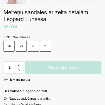
Meiteņu sandales ar zelta detaļām
Leopard Lunessa
37.00
€
Nav atlases
SIZE
:
26
29
28
25
Meiteņu
Pievienot grozam
sandales
ar
Izmēru tabula
zelta
detaļām
Bezmaksas piegāde no €80
Leopard
Lunessa
Naudas atdošanas garantija.
daudzums
Ērta preču atgriešana