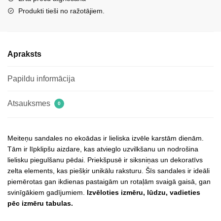
Produkti tieši no ražotājiem.
Apraksts
Papildu informācija
Atsauksmes
0
Meiteņu sandales no ekoādas ir lieliska izvēle karstām dienām.
Tām ir līpklipšu aizdare, kas atvieglo uzvilkšanu un nodrošina
lielisku piegulšanu pēdai. Priekšpusē ir siksniņas un dekoratīvs
zelta elements, kas piešķir unikālu raksturu. Šīs sandales ir ideāli
piemērotas gan ikdienas pastaigām un rotaļām svaigā gaisā, gan
svinīgākiem gadījumiem.
Izvēloties izmēru, lūdzu, vadieties
pēc izmēru tabulas.