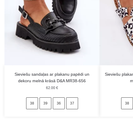
Sieviešu sandaļas ar plakanu papēdi un
Sieviešu plaka
dekoru melnā krāsā D&A MR38-656
m
62.00
€
38
39
36
37
38