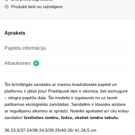
daudzums
Produkti tieši no ražotājiem.
Apraksts
Papildu informācija
Atsauksmes
0
Šīs brīnišķīgās sandales ar masīvu kvadrātveida papēdi un
platformu ir jābūt jūsu! Priekšpusē tām ir siksniņa, bet aizmugurē
– stingra papēža daļa. Šis modelis ir izgatavots no uz tausti
patīkamas ekoloģiskās zamšādas. Sandalēm ir klasiska aizdare
ar regulējamu siksniņu ar sprādzi. Noteikti apskatiet arī citu krāsu
sandales!
Izvēloties izmēru, lūdzu, skatiet izmēru tabulu.
36-23,5/37-24/38-24,5/39-25/40-26/ 41-26,5 cm