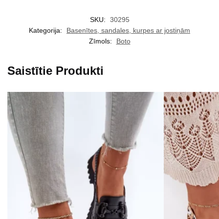
SKU:
30295
Kategorija:
Basenītes, sandales, kurpes ar jostiņām
Zīmols:
Boto
Saistītie Produkti