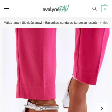
Pāriet
Pāriet
uz
uz
0
navigāciju
saturu
Mājas lapa
»
Sieviešu apavi
»
Basenītes, sandales, kurpes ar jostiņām
»
Modern