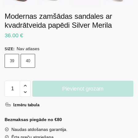
Modernas zamšādas sandales ar
kvadrātveida papēdi Silver Merila
36.00
€
Nav atlases
SIZE
:
39
40
Modernas
Pievienot grozam
zamšādas
sandales
Izmēru tabula
ar
kvadrātveida
Bezmaksas piegāde no €80
papēdi
Silver
Naudas atdošanas garantija.
Merila
Ērta preču atgriešana