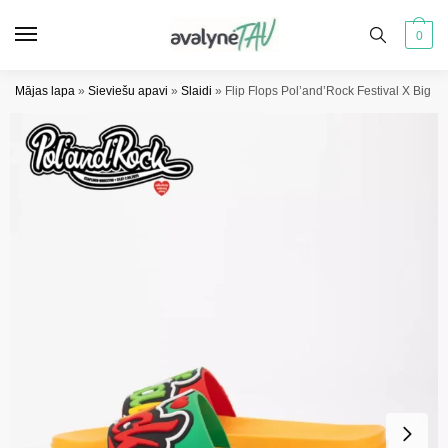
Pāriet
Pāriet
uz
uz
0
navigāciju
saturu
Mājas lapa
»
Sieviešu apavi
»
Slaidi
»
Flip Flops Pol’and’Rock Festival X Big 