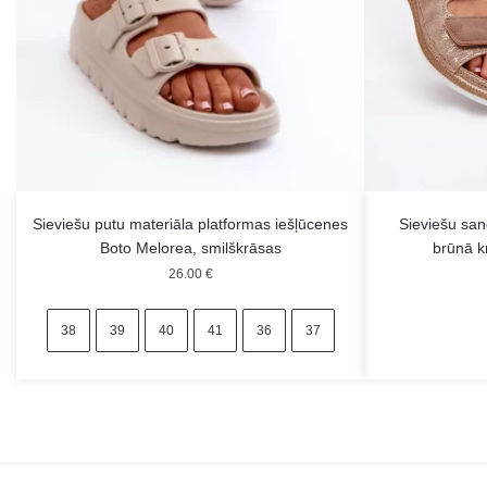
Sieviešu putu materiāla platformas iešļūcenes
Sieviešu san
Boto Melorea, smilškrāsas
brūnā 
26.00
€
38
39
40
41
36
37