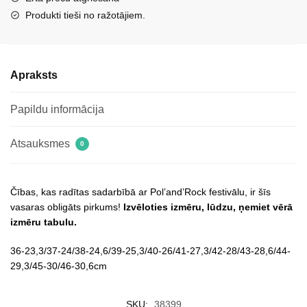
dzeltenas
Produkti tieši no ražotājiem.
daudzums
Apraksts
Papildu informācija
Atsauksmes
0
Čības, kas radītas sadarbībā ar Pol’and’Rock festivālu, ir šīs
vasaras obligāts pirkums!
Izvēloties izmēru, lūdzu, ņemiet vērā
izmēru tabulu.
36-23,3/37-24/38-24,6/39-25,3/40-26/41-27,3/42-28/43-28,6/44-
29,3/45-30/46-30,6cm
SKU:
38399