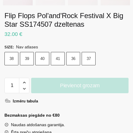
Flip Flops Pol’and’Rock Festival X Big
Star SS174507 dzeltenas
32.00
€
Nav atlases
SIZE
:
38
39
40
41
36
37
Flip
Pievienot grozam
Flops
Pol'and'Rock
Izmēru tabula
Festival
X
Bezmaksas piegāde no €80
Big
Star
Naudas atdošanas garantija.
SS174507
Ērta preču atgriešana