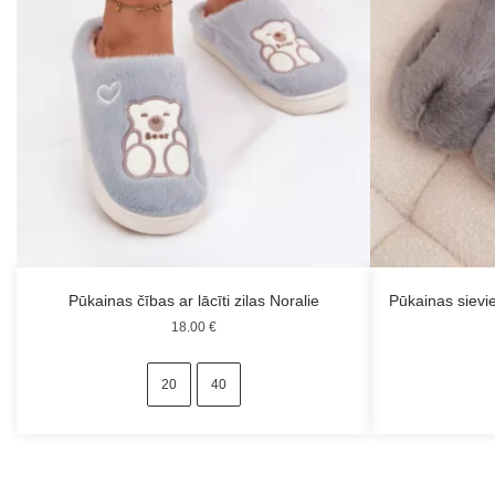
Pūkainas čības ar lācīti zilas Noralie
Pūkainas sievi
18.00
€
20
40