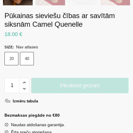
Pūkainas sieviešu čības ar savītām
siksnām Camel Quenelle
18.00
€
Nav atlases
SIZE
:
20
40
Pūkainas
Pievienot grozam
sieviešu
čības
Izmēru tabula
ar
savītām
Bezmaksas piegāde no €80
siksnām
Camel
Naudas atdošanas garantija.
Quenelle
Ērta preču atgriešana