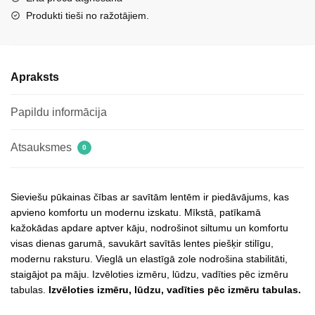
daudzums
Produkti tieši no ražotājiem.
Apraksts
Papildu informācija
Atsauksmes
0
Sieviešu pūkainas čības ar savītām lentēm ir piedāvājums, kas
apvieno komfortu un modernu izskatu. Mīkstā, patīkamā
kažokādas apdare aptver kāju, nodrošinot siltumu un komfortu
visas dienas garumā, savukārt savītās lentes piešķir stilīgu,
modernu raksturu. Vieglā un elastīgā zole nodrošina stabilitāti,
staigājot pa māju. Izvēloties izmēru, lūdzu, vadīties pēc izmēru
tabulas.
Izvēloties izmēru, lūdzu, vadīties pēc izmēru tabulas.