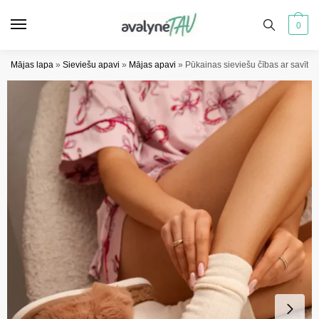
Pāriet
Pāriet
uz
uz
0
navigāciju
saturu
Mājas lapa
»
Sieviešu apavi
»
Mājas apavi
»
Pūkainas sieviešu čības ar savīt