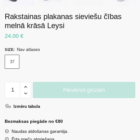
Rakstainas plakanas sieviešu čības
melnā krāsā Leysi
24.00
€
Nav atlases
SIZE
:
37
Rakstainas
Pievienot grozam
plakanas
sieviešu
Izmēru tabula
čības
melnā
Bezmaksas piegāde no €80
krāsā
Leysi
Naudas atdošanas garantija.
daudzums
Ērta preču atgriešana