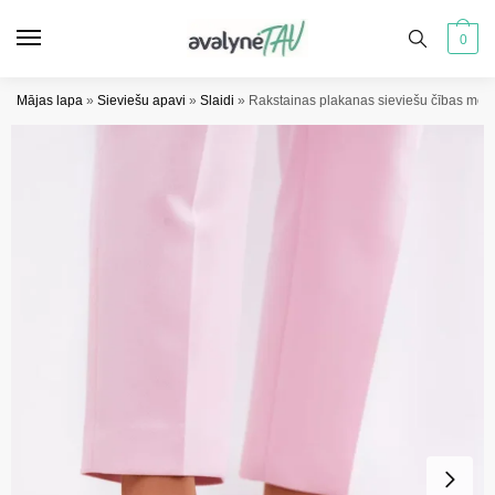
Pāriet
Pāriet
uz
uz
0
navigāciju
saturu
Mājas lapa
»
Sieviešu apavi
»
Slaidi
»
Rakstainas plakanas sieviešu čības meln