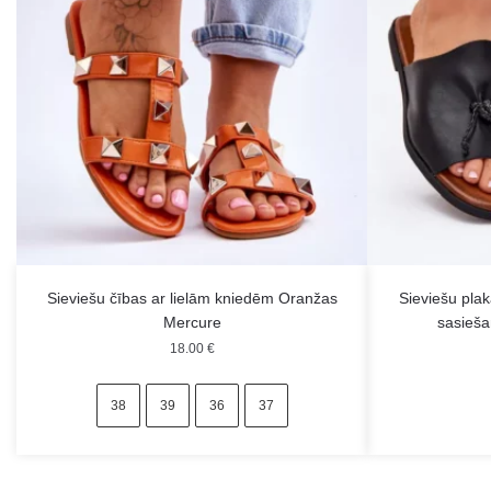
Sieviešu čības ar lielām kniedēm Oranžas
Sieviešu pla
Mercure
sasieša
18.00
€
38
39
36
37