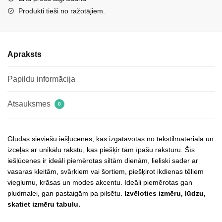
Produkti tieši no ražotājiem.
Apraksts
Papildu informācija
Atsauksmes
0
Gludas sieviešu iešļūcenes, kas izgatavotas no tekstilmateriāla un
izceļas ar unikālu rakstu, kas piešķir tām īpašu raksturu. Šīs
iešļūcenes ir ideāli piemērotas siltām dienām, lieliski sader ar
vasaras kleitām, svārkiem vai šortiem, piešķirot ikdienas tēliem
vieglumu, krāsas un modes akcentu. Ideāli piemērotas gan
pludmalei, gan pastaigām pa pilsētu.
Izvēloties izmēru, lūdzu,
skatiet izmēru tabulu.