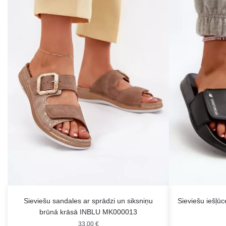
Sieviešu sandales ar sprādzi un siksniņu
Sieviešu iešļ
brūnā krāsā INBLU MK000013
33.00
€