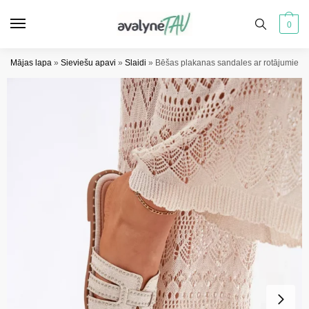
Pāriet
Pāriet
uz
uz
0
navigāciju
saturu
Mājas lapa
»
Sieviešu apavi
»
Slaidi
»
Bēšas plakanas sandales ar rotājumiem 