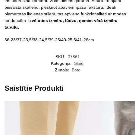
tās nodrošina komfortu visas dienas garumā. Smalki rotājumi
piesaista skatienu, piešķirot apaviem īpašu raksturu. Ideāli
piemērotas ikdienas stilam, tās apvieno funkcionalitāti ar modes
tendencēm.
Izvēloties izmēru, lūdzu, ņemiet vērā izmēru
tabulu.
36-23/37-23,5/38-24,5/39-25/40-25,5/41-26cm
SKU:
37861
Kategorija:
Slaidi
Zīmols:
Boto
Saistītie Produkti