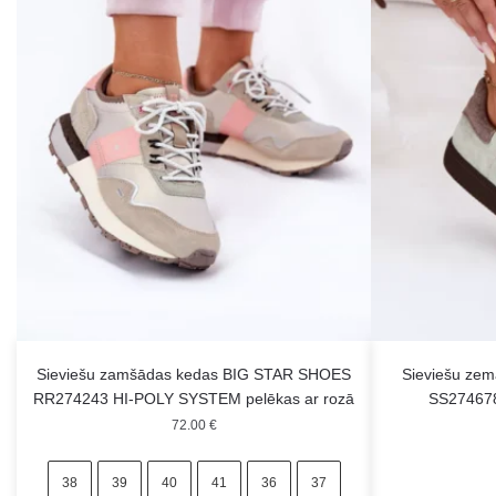
Sieviešu zamšādas kedas BIG STAR SHOES
Sieviešu zem
RR274243 HI-POLY SYSTEM pelēkas ar rozā
SS27467
72.00
€
38
39
40
41
36
37