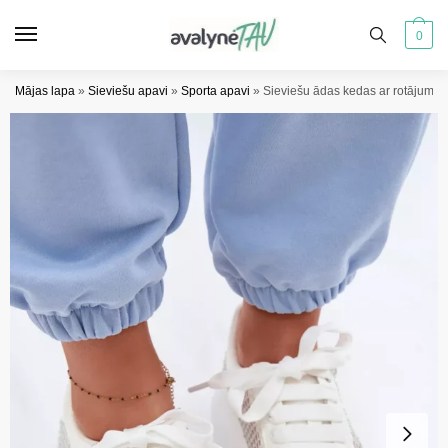
Pāriet
Pāriet
uz
uz
0
navigāciju
saturu
Mājas lapa
»
Sieviešu apavi
»
Sporta apavi
»
Sieviešu ādas kedas ar rotājumu