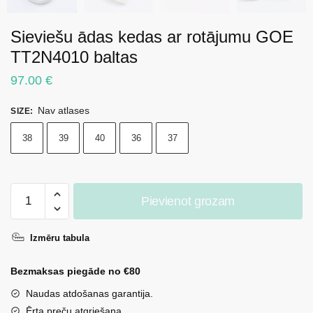
Sieviešu ādas kedas ar rotājumu GOE
TT2N4010 baltas
97.00
€
Nav atlases
SIZE
:
38
39
40
36
37
Sieviešu
Pievienot grozam
ādas
kedas
Izmēru tabula
ar
rotājumu
Bezmaksas piegāde no €80
GOE
TT2N4010
Naudas atdošanas garantija.
baltas
Ērta preču atgriešana