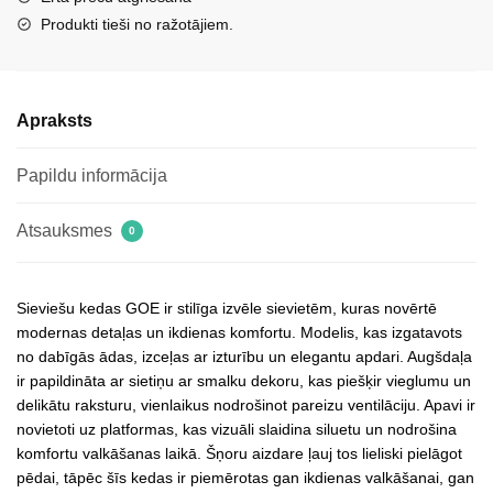
daudzums
Produkti tieši no ražotājiem.
Apraksts
Papildu informācija
Atsauksmes
0
Sieviešu kedas GOE ir stilīga izvēle sievietēm, kuras novērtē
modernas detaļas un ikdienas komfortu. Modelis, kas izgatavots
no dabīgās ādas, izceļas ar izturību un elegantu apdari. Augšdaļa
ir papildināta ar sietiņu ar smalku dekoru, kas piešķir vieglumu un
delikātu raksturu, vienlaikus nodrošinot pareizu ventilāciju. Apavi ir
novietoti uz platformas, kas vizuāli slaidina siluetu un nodrošina
komfortu valkāšanas laikā. Šņoru aizdare ļauj tos lieliski pielāgot
pēdai, tāpēc šīs kedas ir piemērotas gan ikdienas valkāšanai, gan