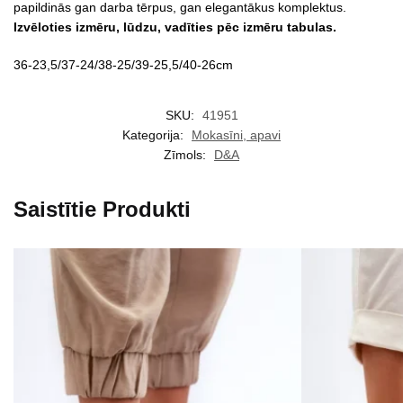
papildinās gan darba tērpus, gan elegantākus komplektus.
Izvēloties izmēru, lūdzu, vadīties pēc izmēru tabulas.
36-23,5/37-24/38-25/39-25,5/40-26cm
SKU:
41951
Kategorija:
Mokasīni, apavi
Zīmols:
D&A
Saistītie Produkti