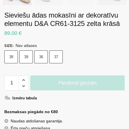
Sieviešu ādas mokasīni ar dekoratīvu
elementu D&A CR61-3125 zelta krāsā
89.00
€
Nav atlases
SIZE
:
38
39
36
37
Sieviešu
Pievienot grozam
ādas
mokasīni
Izmēru tabula
ar
dekoratīvu
Bezmaksas piegāde no €80
elementu
D&A
Naudas atdošanas garantija.
CR61-
Ērta preču atgriešana