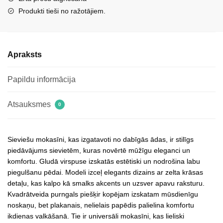
3125
Produkti tieši no ražotājiem.
zelta
krāsā
daudzums
Apraksts
Papildu informācija
Atsauksmes
0
Sieviešu mokasīni, kas izgatavoti no dabīgās ādas, ir stilīgs
piedāvājums sievietēm, kuras novērtē mūžīgu eleganci un
komfortu. Gludā virspuse izskatās estētiski un nodrošina labu
piegulšanu pēdai. Modeli izceļ elegants dizains ar zelta krāsas
detaļu, kas kalpo kā smalks akcents un uzsver apavu raksturu.
Kvadrātveida purngals piešķir kopējam izskatam mūsdienīgu
noskaņu, bet plakanais, nelielais papēdis palielina komfortu
ikdienas valkāšanā. Tie ir universāli mokasīni, kas lieliski