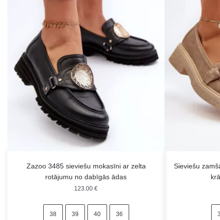
Zazoo 3485 sieviešu mokasīni ar zelta
Sieviešu zamš
rotājumu no dabīgās ādas
kr
123.00
€
38
39
40
36