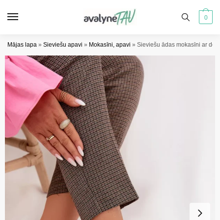
Pāriet
Pāriet
uz
uz
0
navigāciju
saturu
Mājas lapa
»
Sieviešu apavi
»
Mokasīni, apavi
»
Sieviešu ādas mokasīni ar dek