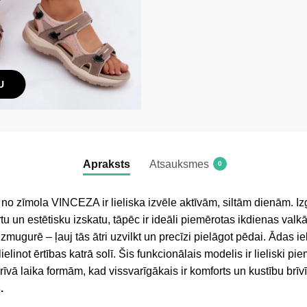
U
Apraksts
Atsauksmes
0
 no zīmola VINCEZA ir lieliska izvēle aktīvām, siltām dienām. I
 un estētisku izskatu, tāpēc ir ideāli piemērotas ikdienas valkāš
zmugurē – ļauj tās ātri uzvilkt un precīzi pielāgot pēdai. Ādas 
ielinot ērtības katrā solī. Šis funkcionālais modelis ir lieliski p
īvā laika formām, kad vissvarīgākais ir komforts un kustību brīv
.