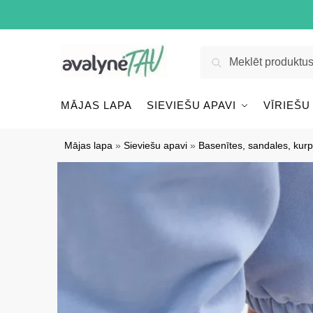
Pāriet
Pāriet
uz
uz
navigāciju
saturu
Meklēt:
Meklēt
MĀJAS LAPA
SIEVIEŠU APAVI
VĪRIEŠU
Mājas lapa
»
Sieviešu apavi
»
Basenītes, sandales, kurp