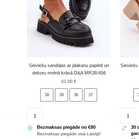
Sieviešu sandaļas ar plakanu papēdi un
Sieviešu
dekoru melnā krāsā D&A MR38-656
62.00
€
38
39
36
37
Sieviešu
Sieviešu
sandaļas
ādas
ar
Bezmaksas piegāde no €80
sandale
30 
gara
Bezmaksas piegāde visā Latvijā!
plakanu
Maciejk