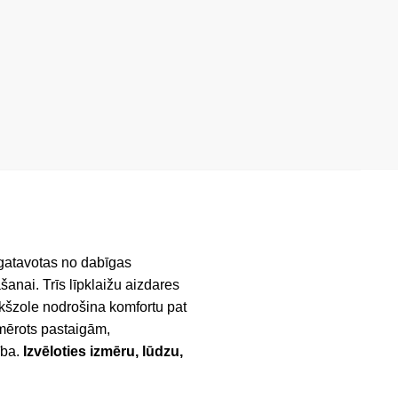
zgatavotas no dabīgas
anai. Trīs līpklaižu aizdares
iekšzole nodrošina komfortu pat
iemērots pastaigām,
ība.
Izvēloties izmēru, lūdzu,