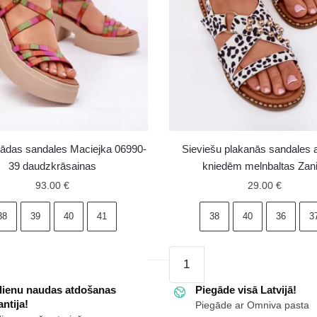
 ādas sandales Maciejka 06990-
Sieviešu plakanās sandales a
39 daudzkrāsainas
kniedēm melnbaltas Zani
93.00
€
29.00
€
38
39
40
41
38
40
36
3
Sieviešu
plakanās
s
dienu naudas atdošanas
sandales
Piegāde visā Latvijā!
ntija!
Piegāde ar Omniva pasta
a
ar