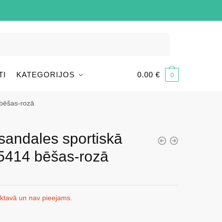
TI
KATEGORIJOS
0.00
€
0
 bēšas-rozā
sandales sportiskā
95414 bēšas-rozā
iktavā un nav pieejams.