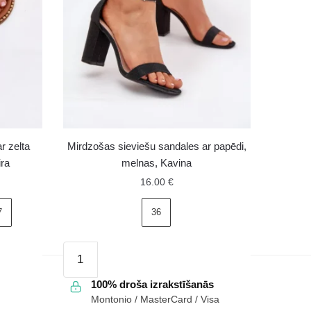
r zelta
Mirdzošas sieviešu sandales ar papēdi,
ra
melnas, Kavina
16.00
€
7
36
Mirdzošas
sieviešu
sandales
100% droša izrakstīšanās
Montonio / MasterCard / Visa
ar