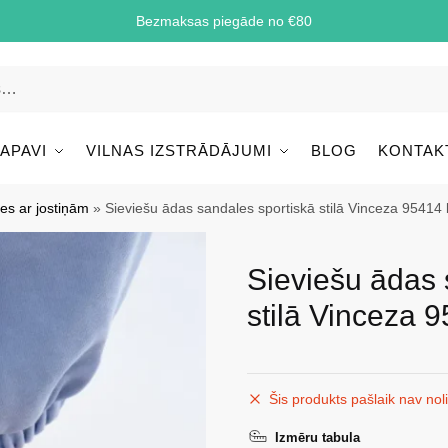
Bezmaksas piegāde no €80
 APAVI
VILNAS IZSTRĀDĀJUMI
BLOG
KONTAK
es ar jostiņām
»
Sieviešu ādas sandales sportiskā stilā Vinceza 95414
Sieviešu ādas 
stilā Vinceza 
Šis produkts pašlaik nav nol
Izmēru tabula