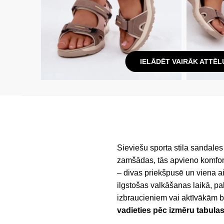
IELĀDĒT VAIRĀK ATTĒL
Sieviešu sporta stila sandales
zamšādas, tās apvieno komfortu
– divas priekšpusē un viena ai
ilgstošas valkāšanas laikā, pal
izbraucieniem vai aktīvākām br
vadieties pēc izmēru tabulas