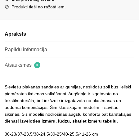
Produkti tieši no ražotājiem.
Apraksts
Papildu informācija
Atsauksmes
0
Sieviešu plakanās sandales ar gumijas, neslīdošu zoli būs lieliski
piemērotas ikdienas valkāšanai. Augšdaļa ir izgatavota no
tekstilmateriāla, bet iekšzole ir izgatavota no plastmasas un
auduma kombinācijas. Šim klasiskajam modelim ir savītas
siksnas. Šis modelis nodrošinās augstu komfortu pat karstākajās
dienās!
Izvēloties izmēru, lūdzu, skatiet izmēru tabulu.
36-23/37-23,5/38-24,5/39-25/40-25,5/41-26 cm