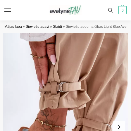
Pāriet
Pāriet
uz
uz
0
navigāciju
saturu
Mājas lapa
»
Sieviešu apavi
»
Slaidi
»
Sieviešu auduma čības Light Blue Avers