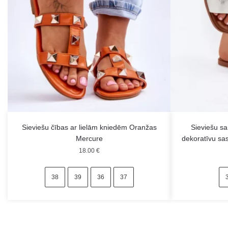
Sieviešu čības ar lielām kniedēm Oranžas
Sieviešu s
Mercure
dekoratīvu sa
18.00
€
38
39
36
37