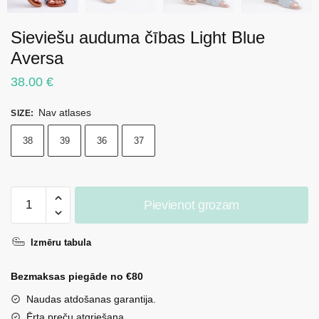
Sieviešu auduma čības Light Blue
Aversa
38.00
€
Nav atlases
SIZE
:
38
39
36
37
Sieviešu
Pievienot grozam
auduma
čības
Izmēru tabula
Light
Blue
Bezmaksas piegāde no €80
Aversa
daudzums
Naudas atdošanas garantija.
Ērta preču atgriešana