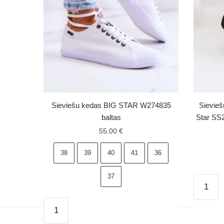
Sieviešu kedas BIG STAR W274835
Sievie
baltas
Star SS
55.00
€
38
39
40
41
36
37
Sieviešu
zemas
Sieviešu
zamšād
kedas
kedas