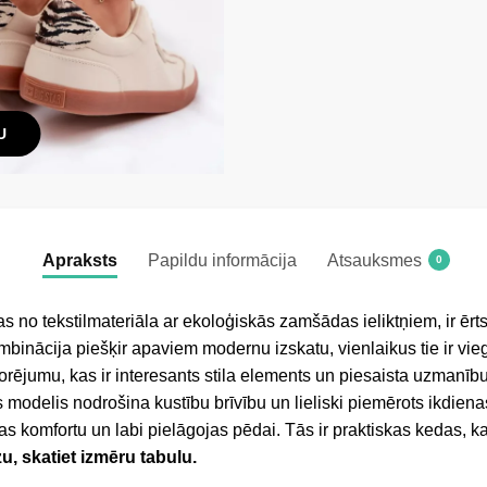
U
Apraksts
Papildu informācija
Atsauksmes
0
s no tekstilmateriāla ar ekoloģiskās zamšādas ieliktņiem, ir ēr
inācija piešķir apaviem modernu izskatu, vienlaikus tie ir viegl
ņorējumu, kas ir interesants stila elements un piesaista uzmanīb
modelis nodrošina kustību brīvību un lieliski piemērots ikdiena
s komfortu un labi pielāgojas pēdai. Tās ir praktiskas kedas, k
zu, skatiet izmēru tabulu.