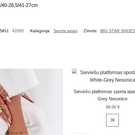
5/40-26,5/41-27cm
SKU:
42092
Kategorija:
Sporta apavi
Zīmols:
BIG STAR SHOE
Sieviešu platformas sporta apa
Grey Nesonice
38.00
€
39