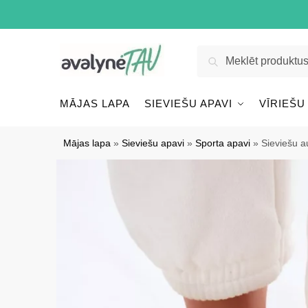
Pāriet
Pāriet
uz
uz
navigāciju
saturu
Meklēt:
Meklēt
MĀJAS LAPA
SIEVIEŠU APAVI
VĪRIEŠU
Mājas lapa
»
Sieviešu apavi
»
Sporta apavi
»
Sieviešu 