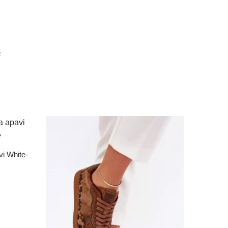
S
vi White-