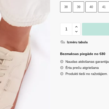
38
39
40
41
Sieviešu
auduma
kedas
Izmēru tabula
Big
Star
Bezmaksas piegāde no €80
TT274358
Naudas atdošanas garantija
bēšas
Ērta preču atgriešana
daudzums
Produkti tieši no ražotājiem.