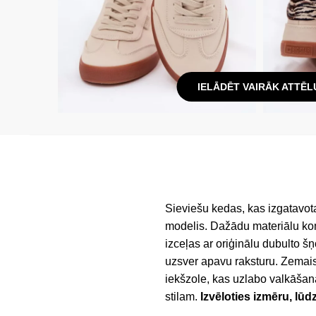
IELĀDĒT VAIRĀK ATTĒL
Sieviešu kedas, kas izgatavota
modelis. Dažādu materiālu komb
izceļas ar oriģinālu dubulto š
uzsver apavu raksturu. Zemais 
iekšzole, kas uzlabo valkāšana
stilam.
Izvēloties izmēru, lūd