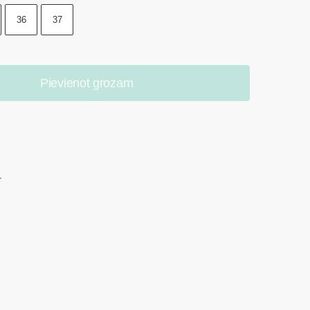
36
37
Pievienot grozam
.