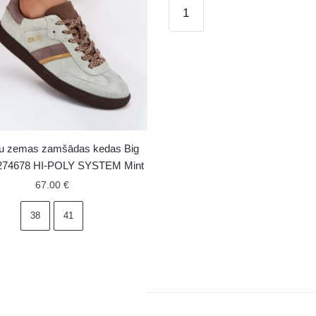
Sieviešu
platformas
sporta
apavi
White-
Grey
Nesonice
daudzums
šu zemas zamšādas kedas Big
274678 HI-POLY SYSTEM Mint
67.00
€
38
41
as