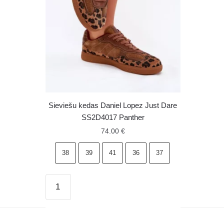
Sieviešu kedas Daniel Lopez Just Dare
SS2D4017 Panther
74.00
€
38
39
41
36
37
Sieviešu
kedas
Daniel
Lopez