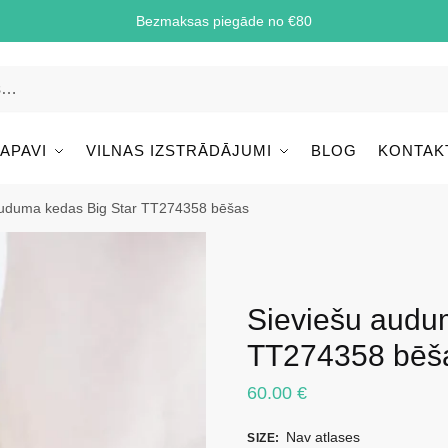
Bezmaksas piegāde no €80
 APAVI
VILNAS IZSTRĀDĀJUMI
BLOG
KONTAK
auduma kedas Big Star TT274358 bēšas
Sieviešu audu
TT274358 bēš
60.00
€
Nav atlases
SIZE
: