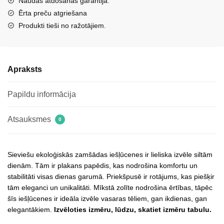
Naudas atdošanas garantija.
rotājumu
Ērta preču atgriešana
Vinceza
Produkti tieši no ražotājiem.
17381
fuksijas
krāsā
Apraksts
daudzums
Papildu informācija
Atsauksmes
0
Sieviešu ekoloģiskās zamšādas iešļūcenes ir lieliska izvēle siltām
dienām. Tām ir plakans papēdis, kas nodrošina komfortu un
stabilitāti visas dienas garumā. Priekšpusē ir rotājums, kas piešķir
tām eleganci un unikalitāti. Mīkstā zolīte nodrošina ērtības, tāpēc
šīs iešļūcenes ir ideāla izvēle vasaras tēliem, gan ikdienas, gan
elegantākiem.
Izvēloties izmēru, lūdzu, skatiet izmēru tabulu.