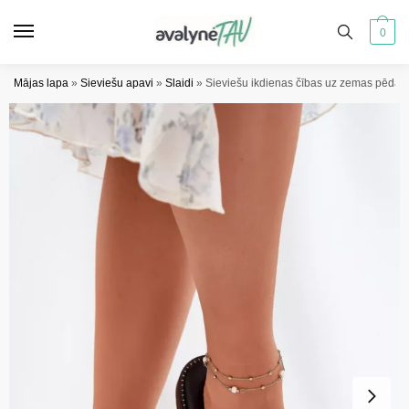
Pāriet
Pāriet
uz
uz
0
navigāciju
saturu
Mājas lapa
»
Sieviešu apavi
»
Slaidi
»
Sieviešu ikdienas čības uz zemas pēdas 