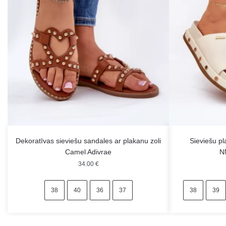
Dekoratīvas sieviešu sandales ar plakanu zoli
Sieviešu pl
Camel Adivrae
N
34.00
€
38
40
36
37
38
39