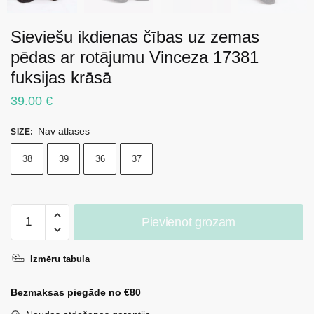
Sieviešu ikdienas čības uz zemas
pēdas ar rotājumu Vinceza 17381
fuksijas krāsā
39.00
€
Nav atlases
SIZE
:
38
39
36
37
Sieviešu
Pievienot grozam
ikdienas
čības
Izmēru tabula
uz
zemas
Bezmaksas piegāde no €80
pēdas
ar