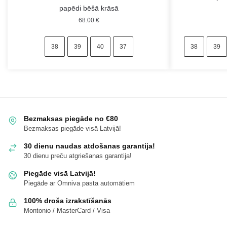
papēdi bēšā krāsā
68.00
€
38
39
40
37
38
39
Bezmaksas piegāde no €80
Bezmaksas piegāde visā Latvijā!
30 dienu naudas atdošanas garantija!
30 dienu preču atgriešanas garantija!
Piegāde visā Latvijā!
Piegāde ar Omniva pasta automātiem
100% droša izrakstīšanās
Montonio / MasterCard / Visa