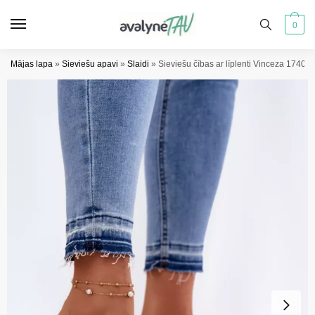
Pāriet
Pāriet
uz
uz
0
navigāciju
saturu
Mājas lapa
»
Sieviešu apavi
»
Slaidi
»
Sieviešu čības ar līplenti Vinceza 17401 