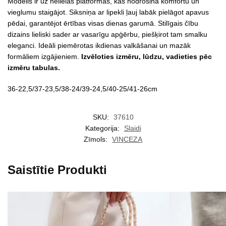
Modelis ir uz nelielas platformas, kas nodrošina komfortu un
vieglumu staigājot. Siksniņa ar lipekli ļauj labāk pielāgot apavus
pēdai, garantējot ērtības visas dienas garumā. Stilīgais čību
dizains lieliski sader ar vasarīgu apģērbu, piešķirot tam smalku
eleganci. Ideāli piemērotas ikdienas valkāšanai un mazāk
formāliem izgājieniem.
Izvēloties izmēru, lūdzu, vadieties pēc
izmēru tabulas.
36-22,5/37-23,5/38-24/39-24,5/40-25/41-26cm
SKU:
37610
Kategorija:
Slaidi
Zīmols:
VINCEZA
Saistītie Produkti