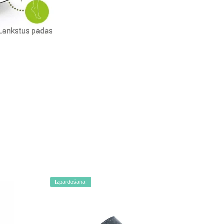
Izpārdošana!