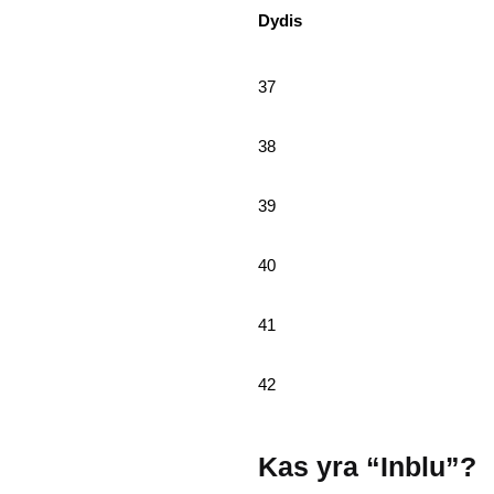
Dydis
37
38
39
40
41
42
Kas yra “Inblu”?