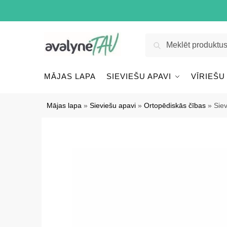
Pāriet
Pāriet
uz
uz
navigāciju
saturu
Meklēt:
Meklēt
MĀJAS LAPA
SIEVIEŠU APAVI
VĪRIEŠU
Mājas lapa
»
Sieviešu apavi
»
Ortopēdiskās čības
»
Sie