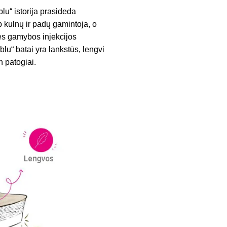
lu“ istorija prasideda
p kulnų ir padų gamintoja, o
ės gamybos injekcijos
u“ batai yra lankstūs, lengvi
n patogiai.