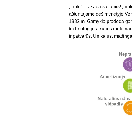
„Inblu“ – visada su jumis! „Inb
aštuntajame dešimtmetyje Verol
1982 m. Gamykla pradeda gami
technologijos, kurios metu nau
ir patvarūs. Unikalus, madingas