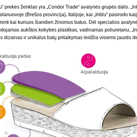
lu“ prekės ženklas yra „Condor Trade“ avalynės grupės dalis. „Inb
anuovoje (Brešos provincija), Italijoje, kai „Inblu“ pasirodo kai
nti kai kuriuos šiandien žinomus batus. Dėl specialios avalyn
dojamas aukštos kokybės plastikas, vadinamas poliuretanu, „Inbl
 dizainas ir unikalus batų pritaikymas leidžia visiems jaustis iti