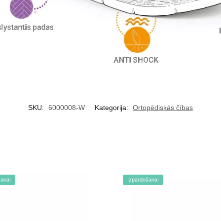
SKU:
6000008-W
Kategorija:
Ortopēdiskās čības
šana!
Izpārdošana!