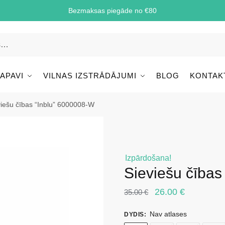
Bezmaksas piegāde no €80
 APAVI
VILNAS IZSTRĀDĀJUMI
BLOG
KONTAK
viešu čības “Inblu” 6000008-W
Izpārdošana!
Sieviešu čības
Original
Current
26.00
€
35.00
€
price
price
Nav atlases
DYDIS
:
was:
is: