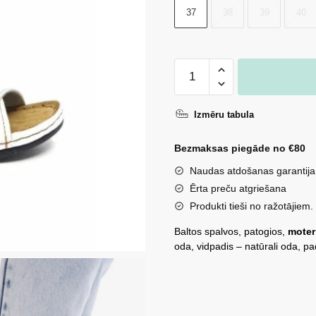
37
38
39
40
35.00 €.
26.00 €.
Sieviešu
čības
"Inblu"
Izmēru tabula
6000008-
W
Bezmaksas piegāde no €80
daudzums
Naudas atdošanas garantija
Ērta preču atgriešana
Produkti tieši no ražotājiem.
Baltos spalvos, patogios,
moter
oda, vidpadis – natūrali oda, p