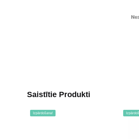
Saistītie Produkti
Izpārdošana!
Izpārdo