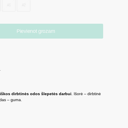
41
42
Pievienot grozam
.
iškos dirbtinės odos šlepetės darbui
. Išorė – dirbtinė
adas – guma.