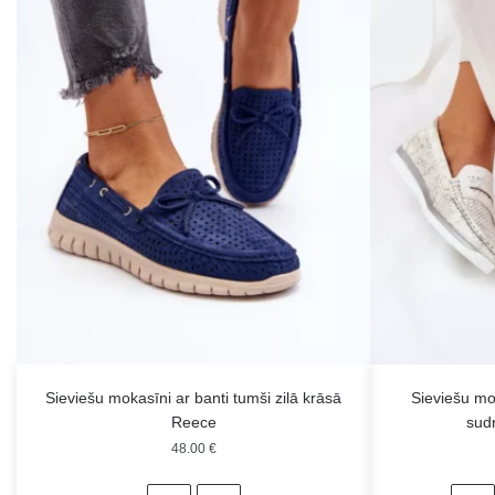
Sieviešu mokasīni ar banti tumši zilā krāsā
Sieviešu mo
Reece
sudr
48.00
€