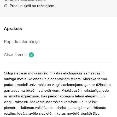
Produkti tieši no ražotājiem.
Apraksts
Papildu informācija
Atsauksmes
0
Stilīgi sieviešu mokasīni no mīkstas ekoloģiskās zamšādas ir
mūžīga izvēle ikdienas un elegantākiem tēliem. Klasiskā forma
padara modeli universālu un viegli saskaņojamu gan ar džinsiem,
gan auduma biksēm vai svārkiem. Priekšpusē ir raksturīga josla
ar smalku izgriezumu, kas piešķir kopējam tēlam elegantu un
vieglu raksturu. Mokasīni nodrošina komfortu un ir lieliski
piemēroti ikdienas valkāšanai – darbā, pastaigām vai tikšanās
reizēm. Ideāla izvēle sievietēm, kuras novērtē vienkāršību,