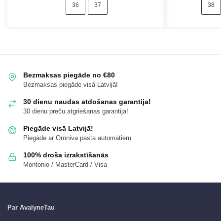
36
37
38
Bezmaksas piegāde no €80
Bezmaksas piegāde visā Latvijā!
30 dienu naudas atdošanas garantija!
30 dienu preču atgriešanas garantija!
Piegāde visā Latvijā!
Piegāde ar Omniva pasta automātiem
100% droša izrakstīšanās
Montonio / MasterCard / Visa
Par AvalyneTau