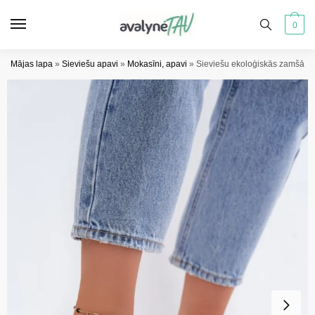
Pāriet
Pāriet
uz
uz
0
navigāciju
saturu
Mājas lapa
»
Sieviešu apavi
»
Mokasīni, apavi
»
Sieviešu ekoloģiskās zamšāda