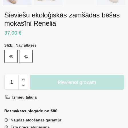
Sieviešu ekoloģiskās zamšādas bēšas
mokasīni Renelia
37.00
€
Nav atlases
SIZE
:
40
41
Sieviešu
Pievienot grozam
ekoloģiskās
zamšādas
Izmēru tabula
bēšas
mokasīni
Bezmaksas piegāde no €80
Renelia
daudzums
Naudas atdošanas garantija.
Ērta preču atgriešana