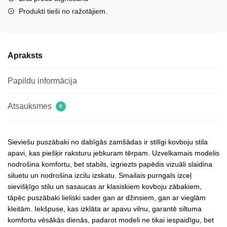
bēši,
Produkti tieši no ražotājiem.
Beretta
daudzums
Apraksts
Papildu informācija
Atsauksmes
0
Sieviešu puszābaki no dabīgās zamšādas ir stilīgi kovboju stila
apavi, kas piešķir raksturu jebkuram tērpam. Uzvelkamais modelis
nodrošina komfortu, bet stabils, izgriezts papēdis vizuāli slaidina
siluetu un nodrošina izcilu izskatu. Smailais purngals izceļ
sievišķīgo stilu un sasaucas ar klasiskiem kovboju zābakiem,
tāpēc puszābaki lieliski sader gan ar džinsiem, gan ar vieglām
kleitām. Iekšpuse, kas izklāta ar apavu vilnu, garantē siltuma
komfortu vēsākās dienās, padarot modeli ne tikai iespaidīgu, bet