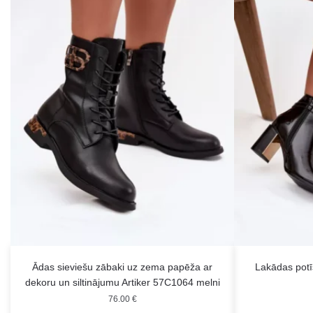
Ādas sieviešu zābaki uz zema papēža ar
Lakādas potīš
dekoru un siltinājumu Artiker 57C1064 melni
76.00
€