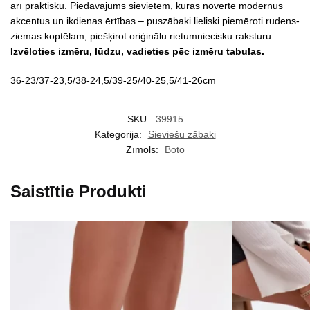
arī praktisku. Piedāvājums sievietēm, kuras novērtē modernus
akcentus un ikdienas ērtības – puszābaki lieliski piemēroti rudens-
ziemas koptēlam, piešķirot oriģinālu rietumniecisku raksturu.
Izvēloties izmēru, lūdzu, vadieties pēc izmēru tabulas.
36-23/37-23,5/38-24,5/39-25/40-25,5/41-26cm
SKU:
39915
Kategorija:
Sieviešu zābaki
Zīmols:
Boto
Saistītie Produkti