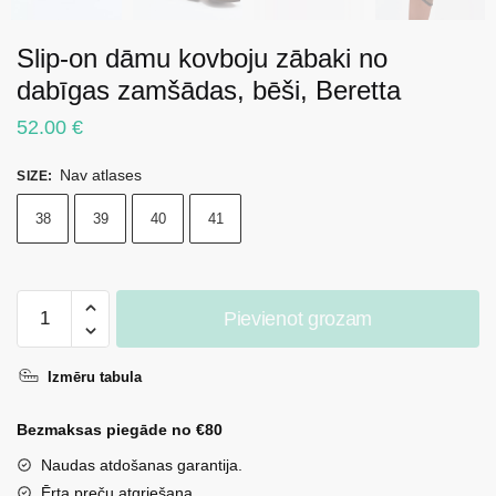
Slip-on dāmu kovboju zābaki no
dabīgas zamšādas, bēši, Beretta
52.00
€
Nav atlases
SIZE
:
38
39
40
41
Slip-
Pievienot grozam
on
dāmu
Izmēru tabula
kovboju
zābaki
Bezmaksas piegāde no €80
no
dabīgas
Naudas atdošanas garantija.
zamšādas,
Ērta preču atgriešana