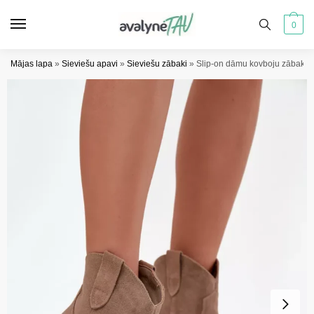
Pāriet
Pāriet
uz
uz
0
navigāciju
saturu
Mājas lapa
»
Sieviešu apavi
»
Sieviešu zābaki
»
Slip-on dāmu kovboju zābaki n