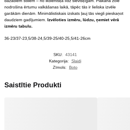
dažādiem stiliem – no ikdienišķa līdz sievišķīgam. Plakanā zole
nodrošina ērtumu valkāšanas laikā, tāpēc tās ir lieliska izvēle
garākām dienām. Minimālistiskais izskats ļauj tās viegli pieskaņot
daudziem gadījumiem.
Izvēloties izmēru, lūdzu, ņemiet vērā
izmēru tabulu.
36-23/37-23,5/38-24,5/39-25/40-25,5/41-26cm
SKU:
43141
Kategorija:
Slaidi
Zīmols:
Boto
Saistītie Produkti