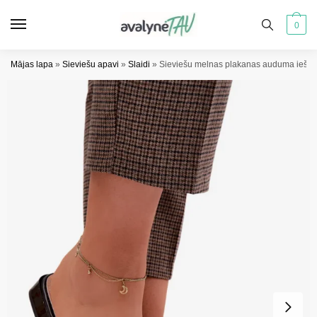
Pāriet
Pāriet
uz
uz
0
navigāciju
saturu
Mājas lapa
»
Sieviešu apavi
»
Slaidi
»
Sieviešu melnas plakanas auduma iešļū