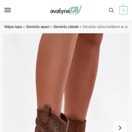
Pāriet
Pāriet
uz
uz
0
navigāciju
saturu
Mājas lapa
»
Sieviešu apavi
»
Sieviešu zābaki
»
Sieviešu ažūra botiljoni ar z