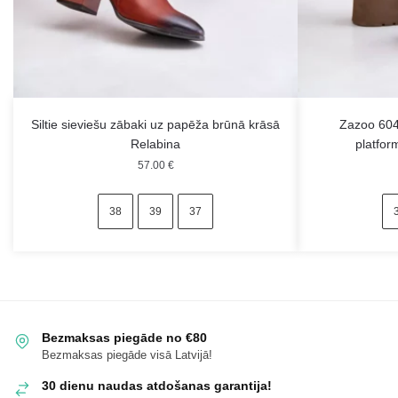
Siltie sieviešu zābaki uz papēža brūnā krāsā
Zazoo 604
Relabina
platfor
57.00
€
38
39
37
Bezmaksas piegāde no €80
Bezmaksas piegāde visā Latvijā!
30 dienu naudas atdošanas garantija!