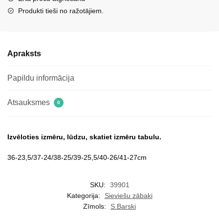
530
Produkti tieši no ražotājiem.
brūni
daudzums
Apraksts
Papildu informācija
Atsauksmes
0
Izvēloties izmēru, lūdzu, skatiet izmēru tabulu.
36-23,5/37-24/38-25/39-25,5/40-26/41-27cm
SKU:
39901
Kategorija:
Sieviešu zābaki
Zīmols:
S.Barski