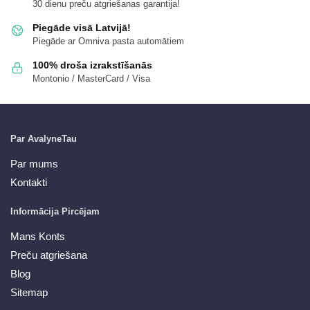
30 dienu preču atgriešanas garantija!
Piegāde visā Latvijā!
Piegāde ar Omniva pasta automātiem
100% droša izrakstīšanās
Montonio / MasterCard / Visa
Par AvalyneTau
Par mums
Kontakti
Informācija Pircējam
Mans Konts
Preču atgriešana
Blog
Sitemap