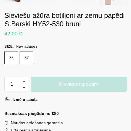
Sieviešu ažūra botiljoni ar zemu papēdi
S.Barski HY52-530 brūni
42.00
€
Nav atlases
SIZE
:
36
37
Sieviešu
Pievienot grozam
ažūra
botiljoni
Izmēru tabula
ar
zemu
Bezmaksas piegāde no €80
papēdi
S.Barski
Naudas atdošanas garantija.
HY52-
Ērta preču atgriešana