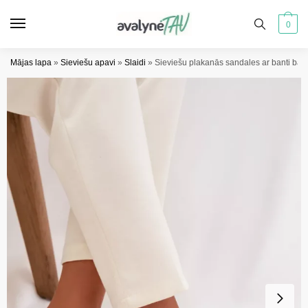
Pāriet
Pāriet
uz
uz
0
navigāciju
saturu
Mājas lapa
»
Sieviešu apavi
»
Slaidi
»
Sieviešu plakanās sandales ar banti balt