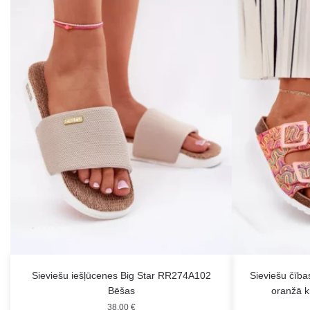
Sieviešu iešļūcenes Big Star RR274A102
Sieviešu čīb
Bēšas
oranžā k
38.00
€