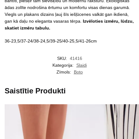
bantīti, piešķir tām sievišķību un modernu raksturu. Ekoloģiskās
ādas zolīte nodrošina ērtumu un komfortu visas dienas garumā.
Viegls un plakans dizains ļauj šīs iešļūcenes valkāt gan ikdienā,
gan kā daļu no eleganta vasaras tērpa.
Izvēloties izmēru, lūdzu,
skatiet izmēru tabulu.
36-23,5/37-24/38-24,5/39-25/40-25,5/41-26cm
SKU:
41416
Kategorija:
Slaidi
Zīmols:
Boto
Saistītie Produkti