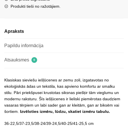
daudzums
Produkti tieši no ražotājiem.
Apraksts
Papildu informācija
Atsauksmes
0
Klasiskas sieviešu iešļūcenes ar zemu zoli, izgatavotas no
ekoloģiskās ādas un tekstila, kas apvieno komfortu ar smalku
stilu. Pāri priekšpusei krustotas siksnas piešķir tām vieglumu un
modernu raksturu. Šīs iešļūcenes ir lieliski piemērotas daudziem
vasaras tērpiem un labi sader gan ar kleitām, gan ar biksēm vai
šortiem.
Izvēloties izmēru, lūdzu, skatiet izmēru tabulu.
36-22,5/37-23,5/38-24/39-24,5/40-25/41-25,5 cm