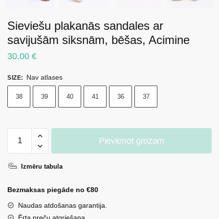
Sieviešu plakanās sandales ar
savijušām siksnām, bēšas, Acimine
30.00
€
Nav atlases
SIZE
:
38
39
40
41
36
37
Sieviešu
Pievienot grozam
plakanās
sandales
Izmēru tabula
ar
savijušām
Bezmaksas piegāde no €80
siksnām,
bēšas,
Naudas atdošanas garantija.
Acimine
Ērta preču atgriešana