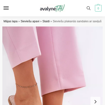
Pāriet
Pāriet
uz
uz
0
navigāciju
saturu
Mājas lapa
»
Sieviešu apavi
»
Slaidi
»
Sieviešu plakanās sandales ar savijušā