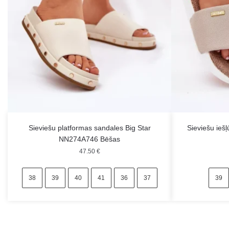
Sieviešu platformas sandales Big Star
Sieviešu ieš
NN274A746 Bēšas
47.50
€
38
39
40
41
36
37
39