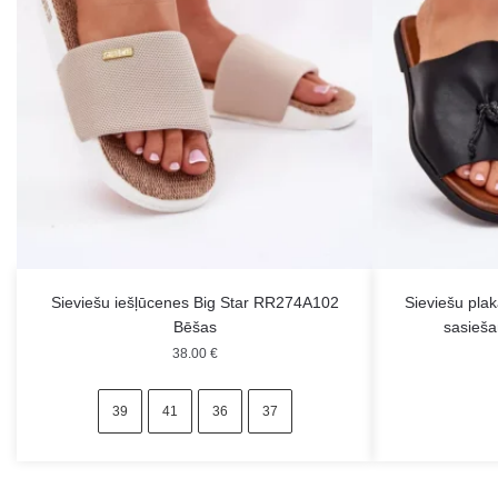
Sieviešu iešļūcenes Big Star RR274A102
Sieviešu pla
Bēšas
sasieša
38.00
€
39
41
36
37