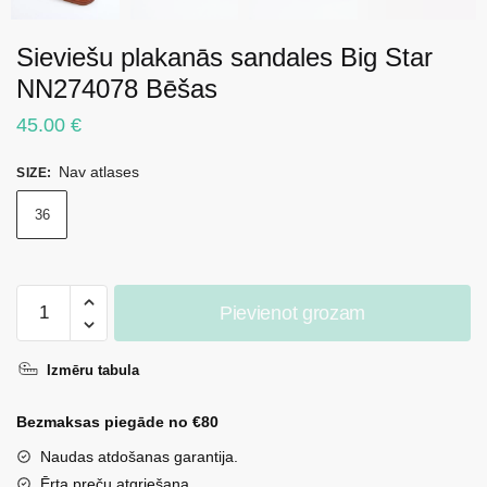
Sieviešu plakanās sandales Big Star
NN274078 Bēšas
45.00
€
Nav atlases
SIZE
:
36
Sieviešu
Pievienot grozam
plakanās
sandales
Izmēru tabula
Big
Star
Bezmaksas piegāde no €80
NN274078
Bēšas
Naudas atdošanas garantija.
daudzums
Ērta preču atgriešana