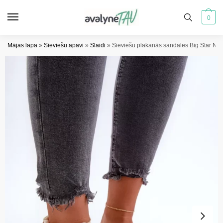
Pāriet
Pāriet
uz
uz
0
navigāciju
saturu
Mājas lapa
»
Sieviešu apavi
»
Slaidi
»
Sieviešu plakanās sandales Big Star N