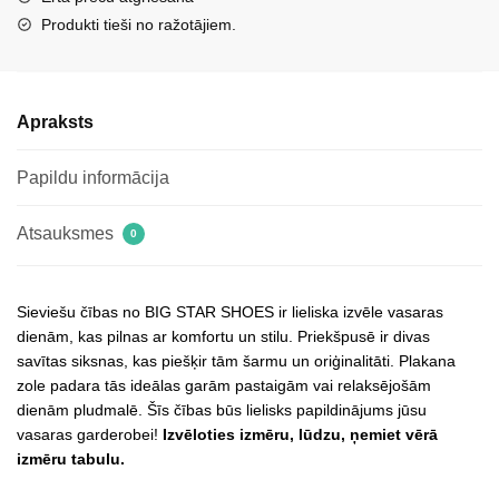
Produkti tieši no ražotājiem.
Apraksts
Papildu informācija
Atsauksmes
0
Sieviešu čības no BIG STAR SHOES ir lieliska izvēle vasaras
dienām, kas pilnas ar komfortu un stilu. Priekšpusē ir divas
savītas siksnas, kas piešķir tām šarmu un oriģinalitāti. Plakana
zole padara tās ideālas garām pastaigām vai relaksējošām
dienām pludmalē. Šīs čības būs lielisks papildinājums jūsu
vasaras garderobei!
Izvēloties izmēru, lūdzu, ņemiet vērā
izmēru tabulu.