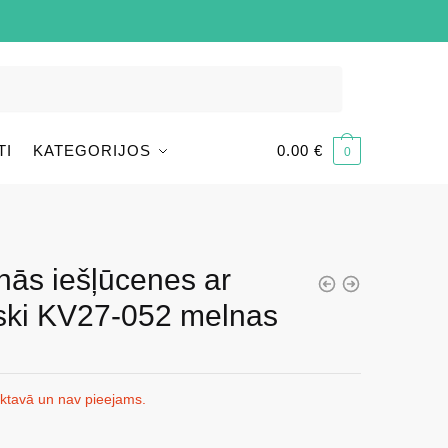
TI
KATEGORIJOS
0.00
€
0
nās iešļūcenes ar
rski KV27-052 melnas
iktavā un nav pieejams.