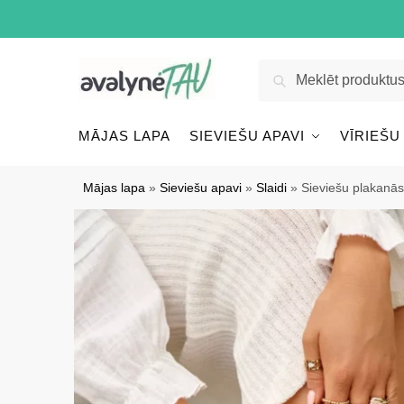
Pāriet
Pāriet
uz
uz
navigāciju
saturu
Meklēt:
Meklēt
MĀJAS LAPA
SIEVIEŠU APAVI
VĪRIEŠU
Mājas lapa
»
Sieviešu apavi
»
Slaidi
»
Sieviešu plakanās