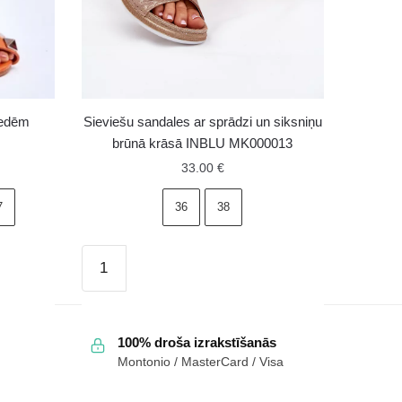
iedēm
Sieviešu sandales ar sprādzi un siksniņu
brūnā krāsā INBLU MK000013
33.00
€
7
36
38
Sieviešu
sandales
ar
sprādzi
100% droša izrakstīšanās
un
Montonio / MasterCard / Visa
siksniņu
brūnā