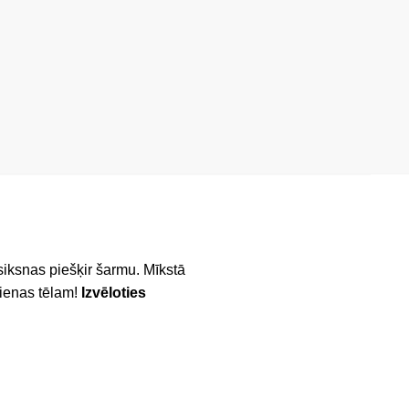
siksnas piešķir šarmu. Mīkstā
dienas tēlam!
Izvēloties