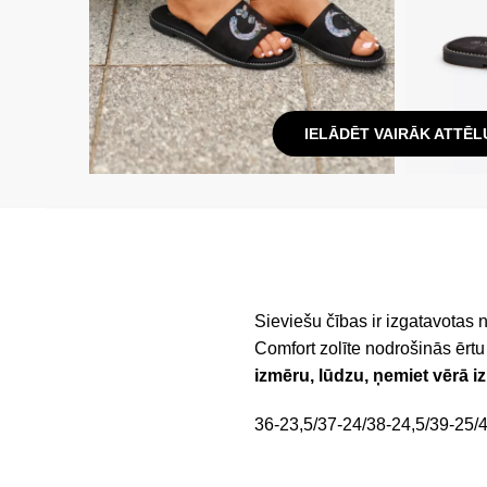
IELĀDĒT VAIRĀK ATTĒL
Sieviešu čības ir izgatavotas
Comfort zolīte nodrošinās ērt
izmēru, lūdzu, ņemiet vērā i
36-23,5/37-24/38-24,5/39-25/