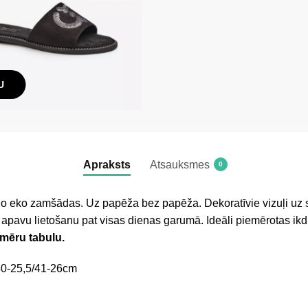
U
Apraksts
Atsauksmes
0
 no eko zamšādas. Uz papēža bez papēža. Dekoratīvie vizuļi uz 
u apavu lietošanu pat visas dienas garumā. Ideāli piemērotas ik
zmēru tabulu.
40-25,5/41-26cm