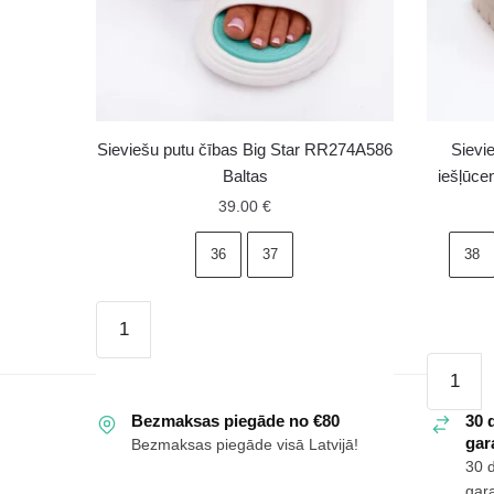
Sieviešu putu čības Big Star RR274A586
Sievi
Baltas
iešļūce
39.00
€
36
37
38
Sieviešu
putu
Sieviešu
čības
putu
Big
Bezmaksas piegāde no €80
materiāl
30 
Star
gara
Bezmaksas piegāde visā Latvijā!
platform
RR274A586
30 
iešļūcen
Baltas
gara