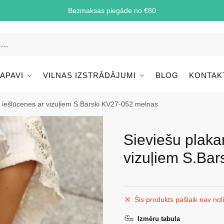
Bezmaksas piegāde no €80
 APAVI
VILNAS IZSTRĀDĀJUMI
BLOG
KONTAK
 iešļūcenes ar vizuļiem S.Barski KV27-052 melnas
Sieviešu plaka
vizuļiem S.Ba
Šis produkts pašlaik nav nol
Izmēru tabula