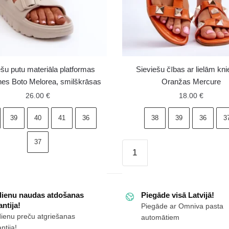
ešu putu materiāla platformas
Sieviešu čības ar lielām kn
nes Boto Melorea, smilškrāsas
Oranžas Mercure
26.00
€
18.00
€
39
40
41
36
38
39
36
3
37
Sieviešu
čības
ar
lielām
a
dienu naudas atdošanas
Piegāde visā Latvijā!
kniedēm
ntija!
Piegāde ar Omniva pasta
as
Oranžas
dienu preču atgriešanas
automātiem
es
Mercure
ntija!